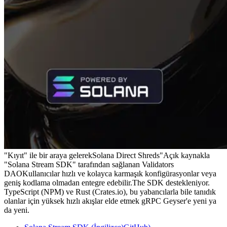
"Kıyıt" ile bir araya gelerekSolana Direct Shreds"Açık kaynakla
"Solana Stream SDK" tarafından sağlanan Validators
DAOKullanıcılar hızlı ve kolayca karmaşık konfigürasyonlar veya
geniş kodlama olmadan entegre edebilir.The SDK destekleniyor.
TypeScript (NPM) ve Rust (Crates.io), bu yabancılarla bile tanıdık
olanlar için yüksek hızlı akışlar elde etmek gRPC Geyser'e yeni ya
da yeni.