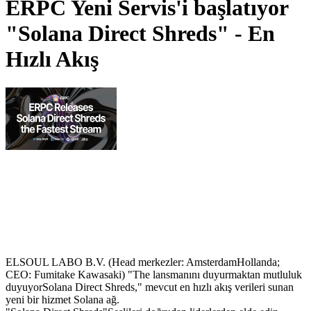
ERPC Yeni Servis'i başlatıyor
"Solana Direct Shreds" - En
Hızlı Akış
ELSOUL LABO B.V. (Head merkezler: AmsterdamHollanda;
CEO: Fumitake Kawasaki) "The lansmanını duyurmaktan mutluluk
duyuyorSolana Direct Shreds," mevcut en hızlı akış verileri sunan
yeni bir hizmet Solana ağ.