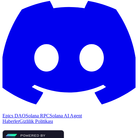
Epics DAO
Solana RPC
Solana AI Agent
Haberler
Gizlilik Politikası