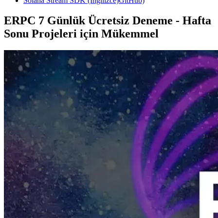
Solana Stream SDK (İngilizce)GitHub)
ERPC 7 Günlük Ücretsiz Deneme - Hafta
Sonu Projeleri için Mükemmel