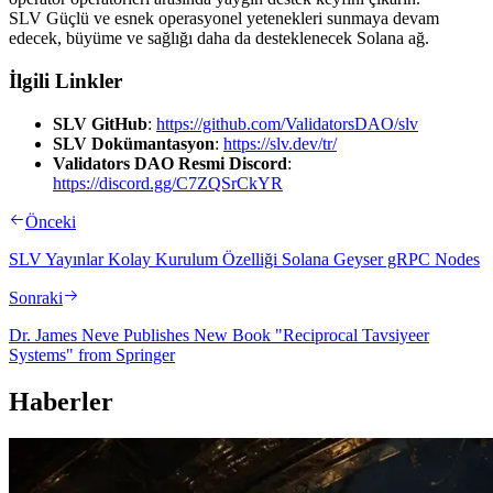
SLV Güçlü ve esnek operasyonel yetenekleri sunmaya devam
edecek, büyüme ve sağlığı daha da desteklenecek Solana ağ.
İlgili Linkler
SLV GitHub
:
https://github.com/ValidatorsDAO/slv
SLV Dokümantasyon
:
https://slv.dev/tr/
Validators DAO Resmi Discord
:
https://discord.gg/C7ZQSrCkYR
Önceki
SLV Yayınlar Kolay Kurulum Özelliği Solana Geyser gRPC Nodes
Sonraki
Dr. James Neve Publishes New Book "Reciprocal Tavsiyeer
Systems" from Springer
Haberler