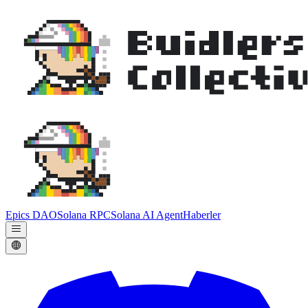
Epics DAO
Solana RPC
Solana AI Agent
Haberler