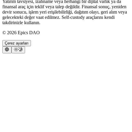
Yatırım tavsiyesi, izahname veya herhangi bir dijital varlık ya da
finansal araç için teklif veya talep değildir. Finansal sonuç, yeniden
devir sonucu, işlem yeri erişilebilirliği, dağıtım olayı, geri alım veya
gelecekteki değer vaat edilmez. Self-custody araçlarını kendi
takdirinizle kullanın.
©
2026
Epics DAO
Çerez ayarları