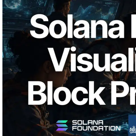
2026.05.24
Validators Solutions, Solana Block
Analyzer'ı Yayınladı — Slot Başına Blok
Üretim Süresi ve Görevli Doğrulayıcı
Görselleştirmesi
Bu makaleyi oku
Daha fazla yükle