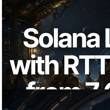
2026.08.05
ERPC, Solana Leader Slot API'yi 7
küresel bölgeden ping ölçümüyle
genişletti — Validators Information API
de yayında
Bu makaleyi oku