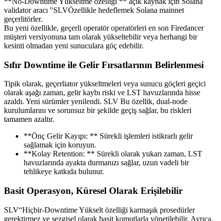
**No-Downtime Yükseltme özelliği ** açık kaynak için Solana
validator aracı "SLVÖzellikle hedeflemek Solana mainnet
geçerlitörler.
Bu yeni özellikle, geçerli operatör operatörleri en son Firedancer
müşteri versiyonuna tam olarak yükseltebilir veya herhangi bir
kesinti olmadan yeni sunuculara göç edebilir.
Sıfır Downtime ile Gelir Fırsatlarının Belirlenmesi
Tipik olarak, geçerliator yükseltmeleri veya sunucu göçleri geçici
olarak aşağı zaman, gelir kaybı riski ve LST havuzlarında hisse
azaldı. Yeni sürümler yenilendi. SLV Bu özellik, dual-node
kurulumlarını ve sorunsuz bir şekilde geçiş sağlar, bu riskleri
tamamen azaltır.
**Önç Gelir Kayıpı: ** Sürekli işlemleri istikrarlı gelir
sağlamak için koruyun.
**Kolay Retention: ** Sürekli olarak yukarı zaman, LST
havuzlarında ayakta durmanızı sağlar, uzun vadeli bir
tehlikeye katkıda bulunur.
Basit Operasyon, Küresel Olarak Erişilebilir
SLV“Hiçbir-Downtime Yükselt özelliği karmaşık prosedürler
gerektirmez ve sezgisel olarak basit komutlarla yönetilebilir. Ayrıca,