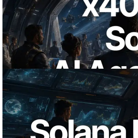
2026.07.04
ERPC x402 destekli Solana RPC'yi
yayınladı — AI agent'ların ihtiyaç
duydukları API'ler için anında ödeme
yaptığı dönem
Bu makaleyi oku