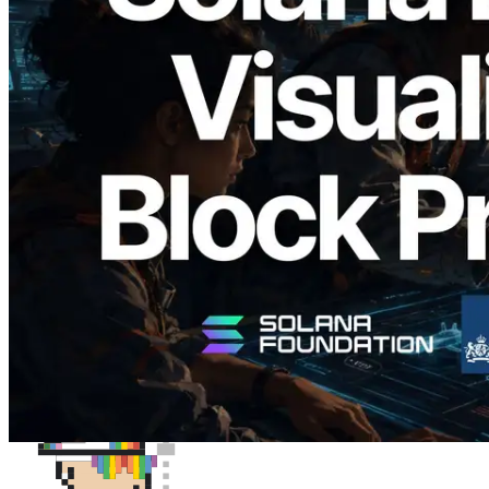
2026.05.24
Validators Solutions, Solana Block
Analyzer'ı Yayınladı — Slot Başına Blok
Üretim Süresi ve Görevli Doğrulayıcı
Görselleştirmesi
Bu makaleyi oku
Daha fazla yükle