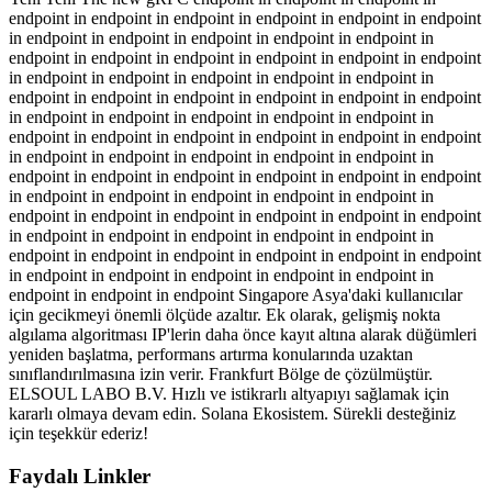
endpoint in endpoint in endpoint in endpoint in endpoint in endpoint
in endpoint in endpoint in endpoint in endpoint in endpoint in
endpoint in endpoint in endpoint in endpoint in endpoint in endpoint
in endpoint in endpoint in endpoint in endpoint in endpoint in
endpoint in endpoint in endpoint in endpoint in endpoint in endpoint
in endpoint in endpoint in endpoint in endpoint in endpoint in
endpoint in endpoint in endpoint in endpoint in endpoint in endpoint
in endpoint in endpoint in endpoint in endpoint in endpoint in
endpoint in endpoint in endpoint in endpoint in endpoint in endpoint
in endpoint in endpoint in endpoint in endpoint in endpoint in
endpoint in endpoint in endpoint in endpoint in endpoint in endpoint
in endpoint in endpoint in endpoint in endpoint in endpoint in
endpoint in endpoint in endpoint in endpoint in endpoint in endpoint
in endpoint in endpoint in endpoint in endpoint in endpoint in
endpoint in endpoint in endpoint Singapore Asya'daki kullanıcılar
için gecikmeyi önemli ölçüde azaltır. Ek olarak, gelişmiş nokta
algılama algoritması IP'lerin daha önce kayıt altına alarak düğümleri
yeniden başlatma, performans artırma konularında uzaktan
sınıflandırılmasına izin verir. Frankfurt Bölge de çözülmüştür.
ELSOUL LABO B.V. Hızlı ve istikrarlı altyapıyı sağlamak için
kararlı olmaya devam edin. Solana Ekosistem. Sürekli desteğiniz
için teşekkür ederiz!
Faydalı Linkler