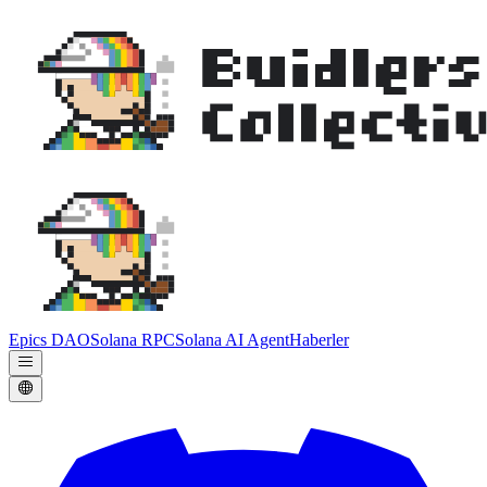
Epics DAO
Solana RPC
Solana AI Agent
Haberler