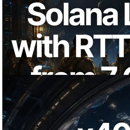
2026.08.05
ERPC, Solana Leader Slot API'yi 7
küresel bölgeden ping ölçümüyle
genişletti — Validators Information API
de yayında
Bu makaleyi oku