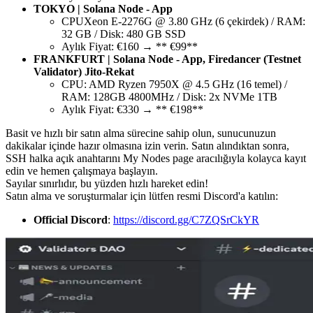
TOKYO | Solana Node - App
CPUXeon E-2276G @ 3.80 GHz (6 çekirdek) / RAM:
32 GB / Disk: 480 GB SSD
Aylık Fiyat: €160 → ** €99**
FRANKFURT | Solana Node - App, Firedancer (Testnet
Validator) Jito-Rekat
CPU: AMD Ryzen 7950X @ 4.5 GHz (16 temel) /
RAM: 128GB 4800MHz / Disk: 2x NVMe 1TB
Aylık Fiyat: €330 → ** €198**
Basit ve hızlı bir satın alma sürecine sahip olun, sunucunuzun
dakikalar içinde hazır olmasına izin verin. Satın alındıktan sonra,
SSH halka açık anahtarını My Nodes page aracılığıyla kolayca kayıt
edin ve hemen çalışmaya başlayın.
Sayılar sınırlıdır, bu yüzden hızlı hareket edin!
Satın alma ve soruşturmalar için lütfen resmi Discord'a katılın:
Official Discord
:
https://discord.gg/C7ZQSrCkYR