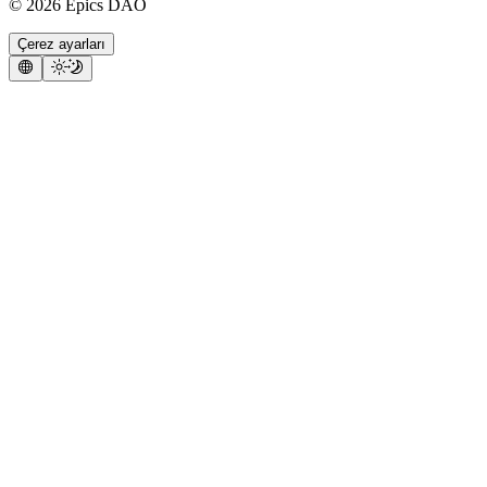
©
2026
Epics DAO
Çerez ayarları