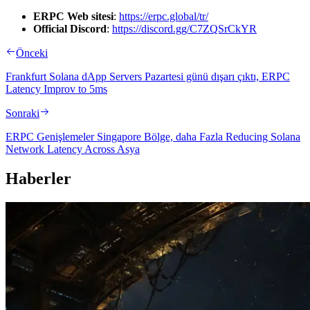
ERPC Web sitesi
:
https://erpc.global/tr/
Official Discord
:
https://discord.gg/C7ZQSrCkYR
Önceki
Frankfurt Solana dApp Servers Pazartesi günü dışarı çıktı, ERPC
Latency Improv to 5ms
Sonraki
ERPC Genişlemeler Singapore Bölge, daha Fazla Reducing Solana
Network Latency Across Asya
Haberler