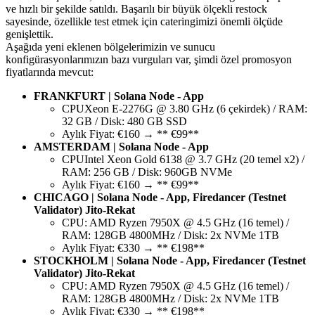
ve hızlı bir şekilde satıldı. Başarılı bir büyük ölçekli restock
sayesinde, özellikle test etmek için cateringimizi önemli ölçüde
genişlettik.
Aşağıda yeni eklenen bölgelerimizin ve sunucu
konfigürasyonlarımızın bazı vurguları var, şimdi özel promosyon
fiyatlarında mevcut:
FRANKFURT | Solana Node - App
CPUXeon E-2276G @ 3.80 GHz (6 çekirdek) / RAM:
32 GB / Disk: 480 GB SSD
Aylık Fiyat: €160 → ** €99**
AMSTERDAM | Solana Node - App
CPUIntel Xeon Gold 6138 @ 3.7 GHz (20 temel x2) /
RAM: 256 GB / Disk: 960GB NVMe
Aylık Fiyat: €160 → ** €99**
CHICAGO | Solana Node - App, Firedancer (Testnet
Validator) Jito-Rekat
CPU: AMD Ryzen 7950X @ 4.5 GHz (16 temel) /
RAM: 128GB 4800MHz / Disk: 2x NVMe 1TB
Aylık Fiyat: €330 → ** €198**
STOCKHOLM | Solana Node - App, Firedancer (Testnet
Validator) Jito-Rekat
CPU: AMD Ryzen 7950X @ 4.5 GHz (16 temel) /
RAM: 128GB 4800MHz / Disk: 2x NVMe 1TB
Aylık Fiyat: €330 → ** €198**