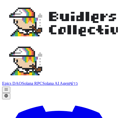
Epics DAO
Solana RPC
Solana AI Agent
ข่าว