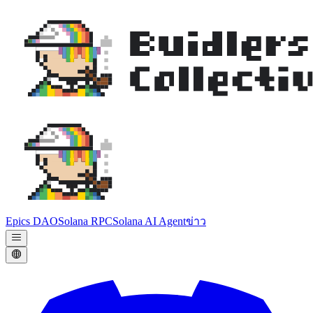
Epics DAO
Solana RPC
Solana AI Agent
ข่าว