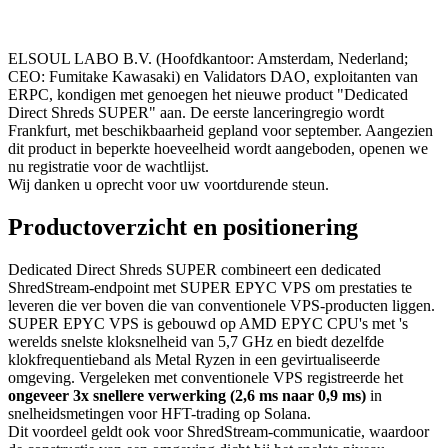
ELSOUL LABO B.V. (Hoofdkantoor: Amsterdam, Nederland;
CEO: Fumitake Kawasaki) en Validators DAO, exploitanten van
ERPC, kondigen met genoegen het nieuwe product "Dedicated
Direct Shreds SUPER" aan. De eerste lanceringregio wordt
Frankfurt, met beschikbaarheid gepland voor september. Aangezien
dit product in beperkte hoeveelheid wordt aangeboden, openen we
nu registratie voor de wachtlijst.
Wij danken u oprecht voor uw voortdurende steun.
Productoverzicht en positionering
Dedicated Direct Shreds SUPER combineert een dedicated
ShredStream-endpoint met SUPER EPYC VPS om prestaties te
leveren die ver boven die van conventionele VPS-producten liggen.
SUPER EPYC VPS is gebouwd op AMD EPYC CPU's met 's
werelds snelste kloksnelheid van 5,7 GHz en biedt dezelfde
klokfrequentieband als Metal Ryzen in een gevirtualiseerde
omgeving. Vergeleken met conventionele VPS registreerde het
ongeveer 3x snellere verwerking (2,6 ms naar 0,9 ms)
in
snelheidsmetingen voor HFT-trading op Solana.
Dit voordeel geldt ook voor ShredStream-communicatie, waardoor