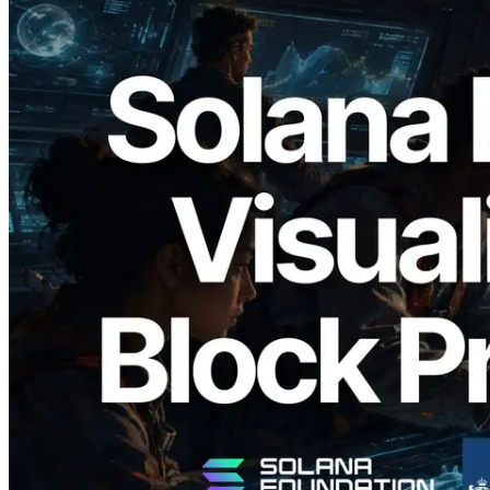
2026.05.24
Validators Solutions lanceert Solana
Block Analyzer — blockproductietijd per
slot en de toegewezen validator
gevisualiseerd
Lees dit artikel
Meer laden