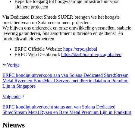
Beperkte toegang tot hoogwaardige infrastructuur voor
kleinere projecten
Via Dedicated Direct Shreds SUPER brengen we het hoogste
prestatieniveau op Solana naar meer projecten.
We blijven ons onderzoek en onze ontwikkeling versnellen, stabiele
levering garanderen, ons assortiment uitbreiden en de dienst- en
productkwaliteit verbeteren.
ERPC Officiële Website:
https://erpc.global
ERPC Web Dashboard:
https://dashboard.erpc.global/en
Vorige
ERPC kondigt uitverkoop aan van Solana Dedicated ShredStream
Metal Ryzen en Bare-Metal Servers met directe databron Premium
Lijn in Singapore
Volgende
ERPC kondigt uitverkocht status aan van Solana Dedicated
ShredStream Metal Ryzen en Bare Metal Premium Lijn in Frankfurt
Nieuws