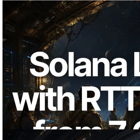
2026.08.05
ERPC Breidt Solana Leader Slot API Uit
met Pingmeting vanuit 7 Wereldwijde
Regio’s — Validators Information API
Ook Gelanceerd
Lees dit artikel