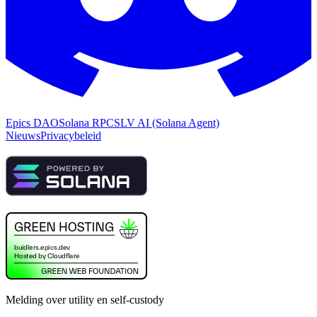
Epics DAO
Solana RPC
SLV AI (Solana Agent)
Nieuws
Privacybeleid
Melding over utility en self-custody