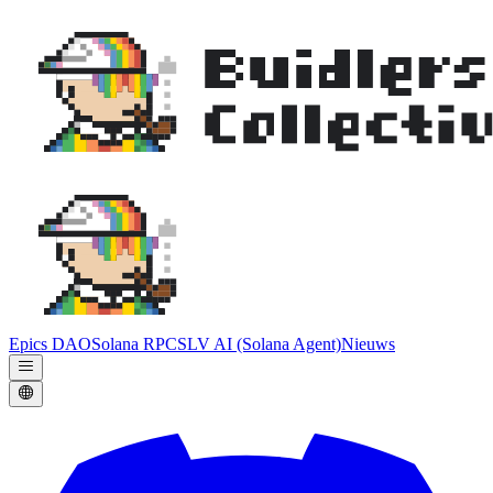
Epics DAO
Solana RPC
SLV AI (Solana Agent)
Nieuws