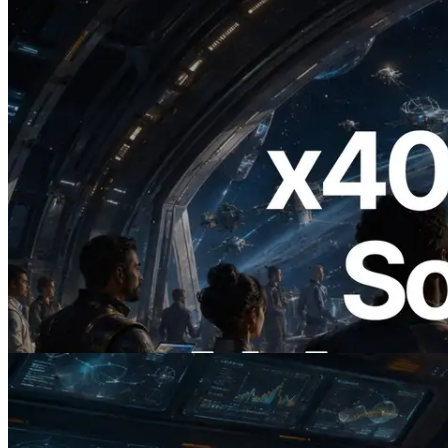
2026.07.04
ERPC Lanceert x402-Enabled Solana
RPC — Het Tijdperk Waarin AI Agents
On Demand Voor API's Betalen
Lees dit artikel