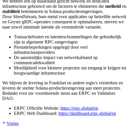
We hebben een op nulafstand gericht netwerk en dedicated
infrastructuur gebouwd om de factoren te elimineren die
snelheid
en
stabiliteit
belemmeren in Solana-productieomgevingen.
Door ShredStream, bare-metal voor applicaties op hetzelfde netwerk
en Geyser gRPC-operaties consequent te optimaliseren, streven we
naar zowel minimale latentie als verminderde variantie.
Transactiefouten en latentieschommelingen die gebruikelijk
zijn in algemene RPC-omgevingen
Prestatiebeperkingen opgelegd door veel
infrastructuurproviders
De aanzienlijke impact van netwerkafstand op
communicatiekwaliteit
Moeilijkheid voor kleinere projecten om toegang te krijgen tot
hoogwaardige infrastructuur
We blijven de levering in Frankfurt en andere regio's versterken en
leveren de snelste Solana-productieomgeving aan meer projecten.
Bedankt voor uw voortdurende steun aan ERPC en Validators
DAO.
ERPC Officiële Website:
https://erpc.global/en
ERPC Web Dashboard:
https://dashboard.erpc.global/en
Vorige