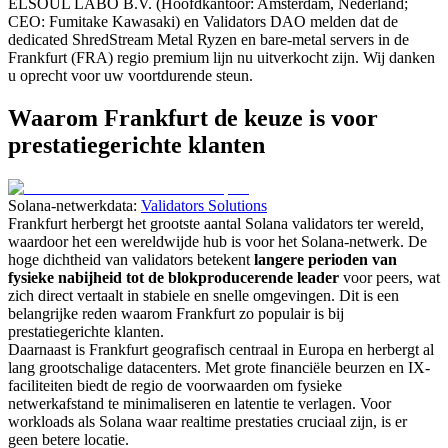
ELSOUL LABO B.V. (Hoofdkantoor: Amsterdam, Nederland;
CEO: Fumitake Kawasaki) en Validators DAO melden dat de
dedicated ShredStream Metal Ryzen en bare-metal servers in de
Frankfurt (FRA) regio premium lijn nu uitverkocht zijn. Wij danken
u oprecht voor uw voortdurende steun.
Waarom Frankfurt de keuze is voor
prestatiegerichte klanten
Solana-netwerkdata:
Validators Solutions
Frankfurt herbergt het grootste aantal Solana validators ter wereld,
waardoor het een wereldwijde hub is voor het Solana-netwerk. De
hoge dichtheid van validators betekent
langere perioden van
fysieke nabijheid tot de blokproducerende leader
voor peers, wat
zich direct vertaalt in stabiele en snelle omgevingen. Dit is een
belangrijke reden waarom Frankfurt zo populair is bij
prestatiegerichte klanten.
Daarnaast is Frankfurt geografisch centraal in Europa en herbergt al
lang grootschalige datacenters. Met grote financiële beurzen en IX-
faciliteiten biedt de regio de voorwaarden om fysieke
netwerkafstand te minimaliseren en latentie te verlagen. Voor
workloads als Solana waar realtime prestaties cruciaal zijn, is er
geen betere locatie.