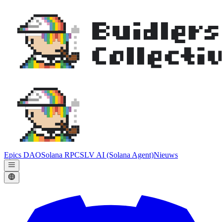
Epics DAO
Solana RPC
SLV AI (Solana Agent)
Nieuws