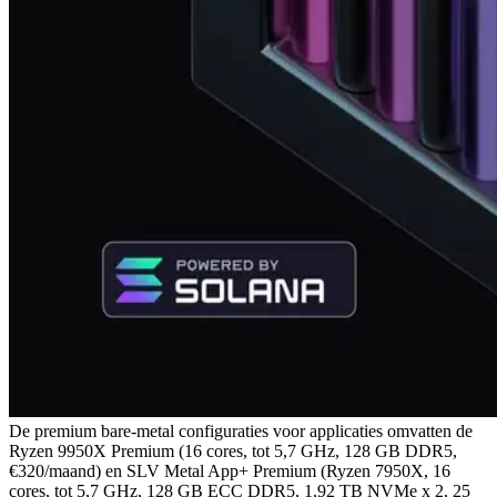
De premium bare-metal configuraties voor applicaties omvatten de
Ryzen 9950X Premium (16 cores, tot 5,7 GHz, 128 GB DDR5,
€320/maand) en SLV Metal App+ Premium (Ryzen 7950X, 16
cores, tot 5,7 GHz, 128 GB ECC DDR5, 1,92 TB NVMe x 2, 25