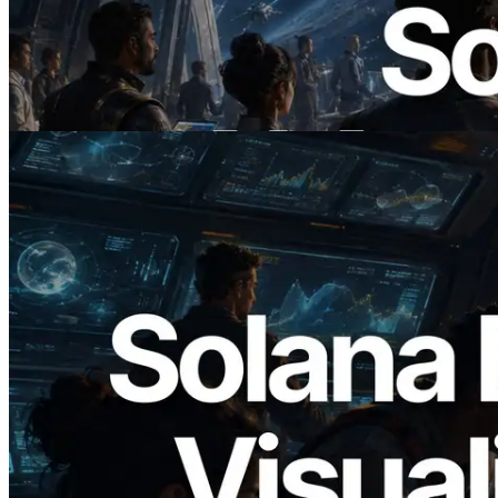
ERPC Lanceert x402-Enabled Solana
RPC — Het Tijdperk Waarin AI Agents
On Demand Voor API's Betalen
Lees dit artikel
2026.05.24
Validators Solutions lanceert Solana
Block Analyzer — blockproductietijd per