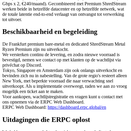
Gbps x 2, €240/maand). Gecombineerd met Premium ShredStream
werken beide in hetzelfde datacenter en op hetzelfde netwerk, wat
de totale latentie end-to-end verlaagt van ontvangst tot verwerking
tot uitvoer.
Beschikbaarheid en begeleiding
De Frankfurt premium bare-metal en dedicated ShredStream Metal
Ryzen Premium zijn nu uitverkocht.
We versterken continu de levering, en zodra nieuwe voorraad is
bevestigd, nemen we contact op met klanten op de wachtlijst via
privéchat op Discord.
Tokyo, Singapore en Amsterdam zijn ook onlangs uitverkocht en
bevinden zich nu in nabestelling. Van de grote regio's resteert alleen
New York, met beperkte voorraad die naar verwachting snel
uitverkoopt. Als u implementatie overweegt, raden we aan zo vroeg
mogelijk een ticket aan te maken.
Voor aankopen, wachtlijstregistratie en vragen kunt u contact met
ons opnemen via de ERPC Web Dashboard.
ERPC Web Dashboard:
https://dashboard.erpc.global/en
Uitdagingen die ERPC oplost