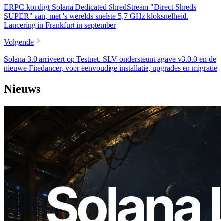
ERPC kondigt Solana Dedicated ShredStream "Direct Shreds
SUPER" aan, met 's werelds snelste 5,7 GHz kloksnelheid.
Lancering in Frankfurt in september
Volgende
Solana 3.0 arriveert op Testnet. SLV ondersteunt agave v3.0.0 en de
nieuwe Firedancer, voor eenvoudige installatie, upgrades en migratie
Nieuws