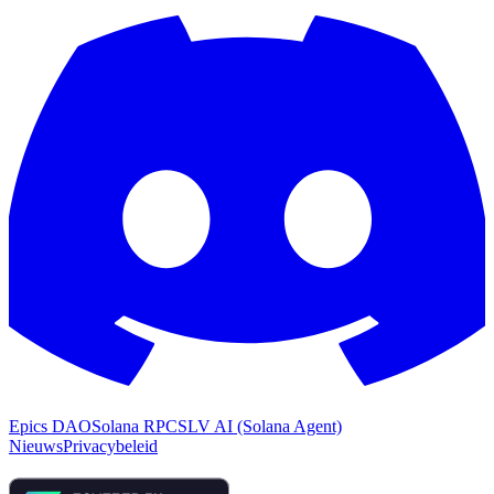
Epics DAO
Solana RPC
SLV AI (Solana Agent)
Nieuws
Privacybeleid