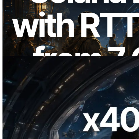
2026.08.05
ERPC Breidt Solana Leader Slot API Uit
met Pingmeting vanuit 7 Wereldwijde
Regio’s — Validators Information API
Ook Gelanceerd
Lees dit artikel
2026.07.04