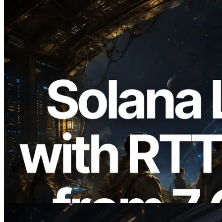
2026.08.05
ERPC Breidt Solana Leader Slot API Uit
met Pingmeting vanuit 7 Wereldwijde
Regio’s — Validators Information API
Ook Gelanceerd
Lees dit artikel