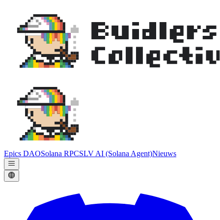
Epics DAO
Solana RPC
SLV AI (Solana Agent)
Nieuws