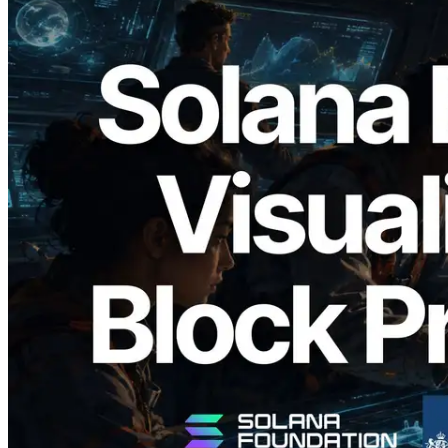
2026.05.24
Validators Solutions lanceert Solana
Block Analyzer — blockproductietijd per
slot en de toegewezen validator
gevisualiseerd
Lees dit artikel
Meer laden