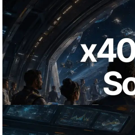
2026.07.04
ERPC Lanceert x402-Enabled Solana
RPC — Het Tijdperk Waarin AI Agents
On Demand Voor API's Betalen
Lees dit artikel