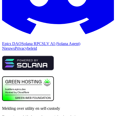
Epics DAO
Solana RPC
SLV AI (Solana Agent)
Nieuws
Privacybeleid
Melding over utility en self-custody