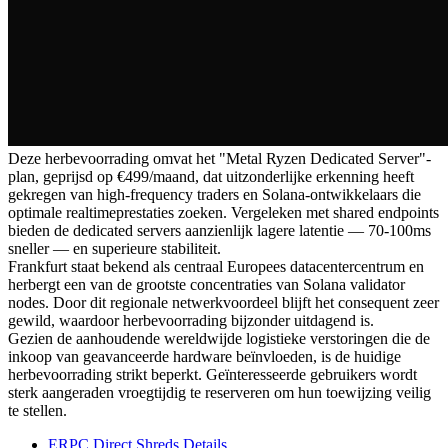
Deze herbevoorrading omvat het "Metal Ryzen Dedicated Server"-
plan, geprijsd op €499/maand, dat uitzonderlijke erkenning heeft
gekregen van high-frequency traders en Solana-ontwikkelaars die
optimale realtimeprestaties zoeken. Vergeleken met shared endpoints
bieden de dedicated servers aanzienlijk lagere latentie — 70-100ms
sneller — en superieure stabiliteit.
Frankfurt staat bekend als centraal Europees datacentercentrum en
herbergt een van de grootste concentraties van Solana validator
nodes. Door dit regionale netwerkvoordeel blijft het consequent zeer
gewild, waardoor herbevoorrading bijzonder uitdagend is.
Gezien de aanhoudende wereldwijde logistieke verstoringen die de
inkoop van geavanceerde hardware beïnvloeden, is de huidige
herbevoorrading strikt beperkt. Geïnteresseerde gebruikers wordt
sterk aangeraden vroegtijdig te reserveren om hun toewijzing veilig
te stellen.
ERPC Direct Shreds Details