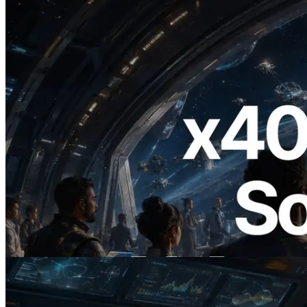
2026.07.04
ERPC Lanceert x402-Enabled Solana
RPC — Het Tijdperk Waarin AI Agents
On Demand Voor API's Betalen
Lees dit artikel