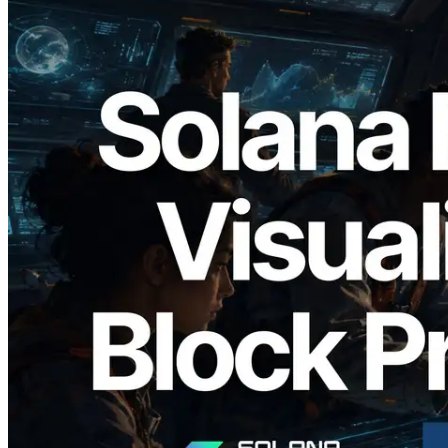
2026.05.24
Validators Solutions lanceert Solana
Block Analyzer — blockproductietijd per
slot en de toegewezen validator
gevisualiseerd
Lees dit artikel
Meer laden