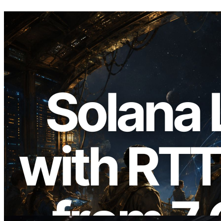
2026.08.05
ERPC Breidt Solana Leader Slot API Uit
met Pingmeting vanuit 7 Wereldwijde
Regio’s — Validators Information API
Ook Gelanceerd
Lees dit artikel