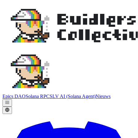
Epics DAO
Solana RPC
SLV AI (Solana Agent)
Nieuws