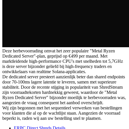
Deze herbevoorrading omvat het zeer populaire "Metal Ryzen
Dedicated Server"-plan, geprijsd op €499 per maand. Met
marktleidende high-performance CPU's met snelheden tot 5,7GHz
is deze server bijzonder geliefd bij high-frequency traders en
ontwikkelaars van realtime Solana-applicaties.
De dedicated server presteert aanzienlijk beter dan shared endpoints
door 70-100ms lagere latentie te leveren, samen met superieure
stabiliteit. Door de recente stijging in populariteit van ShredStream
zijn voorraadtekorten hardnekkig geweest, waardoor de "Metal
Ryzen Dedicated Server" bijzonder moeilijk te herbevoorraden was,
aangezien de vraag consequent het aanbod overschrijdt.
Wij zijn begonnen met het sequentieel verwerken van bestellingen
voor klanten die al op de wachtlijst staan. Aangezien de voorraad
beperkt is, raden wij aan uw bestelling snel te plaatsen.
ERPC Direct Shreds Details