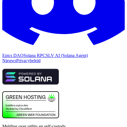
Epics DAO
Solana RPC
SLV AI (Solana Agent)
Nieuws
Privacybeleid
Melding over utility en self-custody