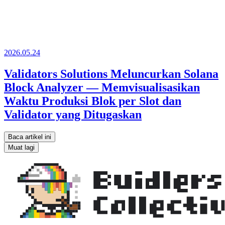
2026.05.24
Validators Solutions Meluncurkan Solana
Block Analyzer — Memvisualisasikan
Waktu Produksi Blok per Slot dan
Validator yang Ditugaskan
Baca artikel ini
Muat lagi