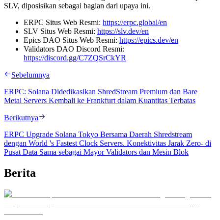
SLV, diposisikan sebagai bagian dari upaya ini.
ERPC Situs Web Resmi:
https://erpc.global/en
SLV Situs Web Resmi:
https://slv.dev/en
Epics DAO Situs Web Resmi:
https://epics.dev/en
Validators DAO Discord Resmi:
https://discord.gg/C7ZQSrCkYR
Sebelumnya
ERPC: Solana Didedikasikan ShredStream Premium dan Bare
Metal Servers Kembali ke Frankfurt dalam Kuantitas Terbatas
Berikutnya
ERPC Upgrade Solana Tokyo Bersama Daerah Shredstream
dengan World 's Fastest Clock Servers. Konektivitas Jarak Zero- di
Pusat Data Sama sebagai Mayor Validators dan Mesin Blok
Berita