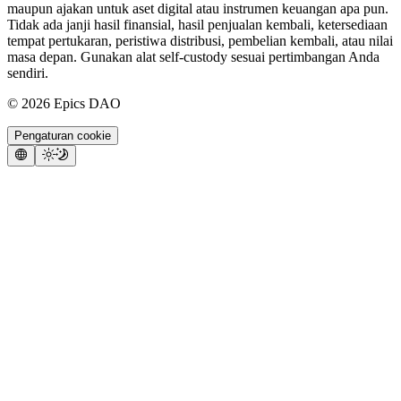
maupun ajakan untuk aset digital atau instrumen keuangan apa pun.
Tidak ada janji hasil finansial, hasil penjualan kembali, ketersediaan
tempat pertukaran, peristiwa distribusi, pembelian kembali, atau nilai
masa depan. Gunakan alat self-custody sesuai pertimbangan Anda
sendiri.
©
2026
Epics DAO
Pengaturan cookie