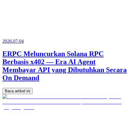
2026.07.04
ERPC Meluncurkan Solana RPC
Berbasis x402 — Era AI Agent
Membayar API yang Dibutuhkan Secara
On Demand
Baca artikel ini