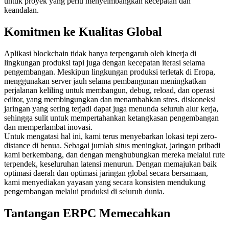
untuk proyek yang perlu menyeimbangkan kecepatan dan
keandalan.
Komitmen ke Kualitas Global
Aplikasi blockchain tidak hanya terpengaruh oleh kinerja di
lingkungan produksi tapi juga dengan kecepatan iterasi selama
pengembangan. Meskipun lingkungan produksi terletak di Eropa,
menggunakan server jauh selama pembangunan meningkatkan
perjalanan keliling untuk membangun, debug, reload, dan operasi
editor, yang membingungkan dan menambahkan stres. diskoneksi
jaringan yang sering terjadi dapat juga menunda seluruh alur kerja,
sehingga sulit untuk mempertahankan ketangkasan pengembangan
dan memperlambat inovasi.
Untuk mengatasi hal ini, kami terus menyebarkan lokasi tepi zero-
distance di benua. Sebagai jumlah situs meningkat, jaringan pribadi
kami berkembang, dan dengan menghubungkan mereka melalui rute
terpendek, keseluruhan latensi menurun. Dengan memajukan baik
optimasi daerah dan optimasi jaringan global secara bersamaan,
kami menyediakan yayasan yang secara konsisten mendukung
pengembangan melalui produksi di seluruh dunia.
Tantangan ERPC Memecahkan