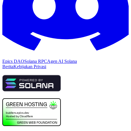
Epics DAO
Solana RPC
Agen AI Solana
Berita
Kebijakan Privasi