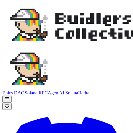
Epics DAO
Solana RPC
Agen AI Solana
Berita