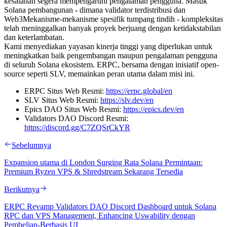
kesalahan segera mempengaruhi pengalaman pengguna. Masuk
Solana pembangunan - dimana validator terdistribusi dan
Web3Mekanisme-mekanisme spesifik tumpang tindih - kompleksitas
telah meninggalkan banyak proyek berjuang dengan ketidakstabilan
dan keterlambatan.
Kami menyediakan yayasan kinerja tinggi yang diperlukan untuk
meningkatkan baik pengembangan maupun pengalaman pengguna
di seluruh Solana ekosistem. ERPC, bersama dengan inisiatif open-
source seperti SLV, memainkan peran utama dalam misi ini.
ERPC Situs Web Resmi:
https://erpc.global/en
SLV Situs Web Resmi:
https://slv.dev/en
Epics DAO Situs Web Resmi:
https://epics.dev/en
Validators DAO Discord Resmi:
https://discord.gg/C7ZQSrCkYR
Sebelumnya
Expansion utama di London Surging Rata Solana Permintaan:
Premium Ryzen VPS & Shredstream Sekarang Tersedia
Berikutnya
ERPC Revamp Validators DAO Discord Dashboard untuk Solana
RPC dan VPS Management, Enhancing Uswability dengan
Pembelian-Berbasis UI