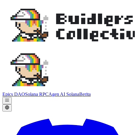
Epics DAO
Solana RPC
Agen AI Solana
Berita