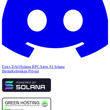
Epics DAO
Solana RPC
Agen AI Solana
Berita
Kebijakan Privasi