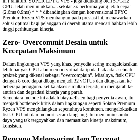
In Frankfurt, SUPER EPYC VPS - juga didukung oleh 5.7GHz
CPU- telah menunjukkan.... sekitar 3x performa yang lebih cepat
(2.6ms 0.9ms) * * * dibandingkan dengan konvensional EPYC
Premium Ryzen VPS membangun pada prestasi ini, menawarkan
solusi optimal bagi pelanggan di daerah utama mencari bahkan lebih
tinggi perhitungan kinerja.
Zero- Overcommit Desain untuk
Kecepatan Maksimum
Dalam lingkungan VPS yang khas, penyedia sering mengalokasikan
lebih banyak CPU atau memori virtual daripada fisik ada - sebuah
praktek yang dikenal sebagai "overcomplain". Misalnya, fisik CPU
dengan 8 core dapat dibagi menjadi 32 vCTUs dan ditugaskan ke
beberapa pengguna. ketika akses simultan terjadi, ini mengarah ke
antrian dan degradasi kinerja yang parah.
Sementara metode ini adalah biaya-efisien bagi penyedia awan, itu
menjadi bottleneck kritis dalam lingkungan seperti Solana Premium
Ryzen VPS menghilangkan sepenuhnya komitmen, mengalokasikan
fisik CPU inti dan memori secara langsung. Ini menjamin sumber
daya yang tak tergoyahkan dan memastikan kinerja maksimum,
konsisten.
Rencana Melonyaring Jam Tercepat