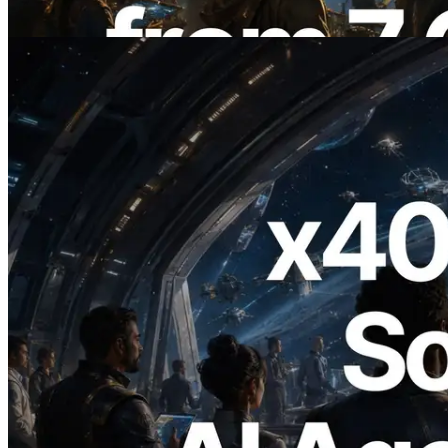
Baca artikel ini
2026.07.04
ERPC Meluncurkan Solana RPC
Berbasis x402 — Era AI Agent
Membayar API yang Dibutuhkan Secara
On Demand
Baca artikel ini