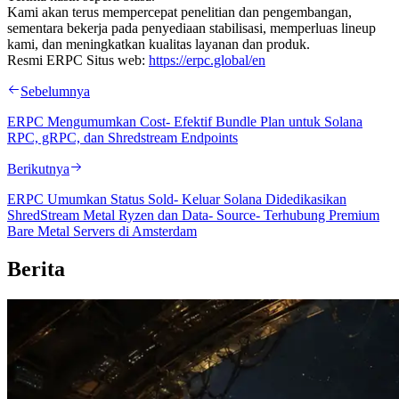
Kami akan terus mempercepat penelitian dan pengembangan,
sementara bekerja pada penyediaan stabilisasi, memperluas lineup
kami, dan meningkatkan kualitas layanan dan produk.
Resmi ERPC Situs web:
https://erpc.global/en
Sebelumnya
ERPC Mengumumkan Cost- Efektif Bundle Plan untuk Solana
RPC, gRPC, dan Shredstream Endpoints
Berikutnya
ERPC Umumkan Status Sold- Keluar Solana Didedikasikan
ShredStream Metal Ryzen dan Data- Source- Terhubung Premium
Bare Metal Servers di Amsterdam
Berita