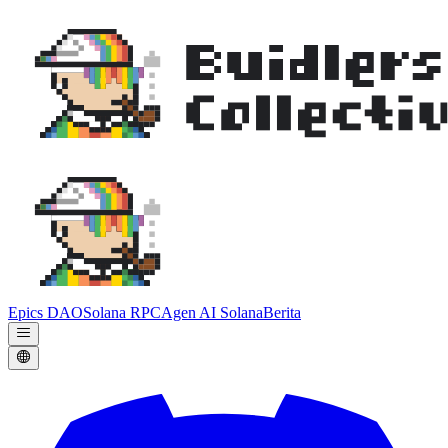
Epics DAO
Solana RPC
Agen AI Solana
Berita