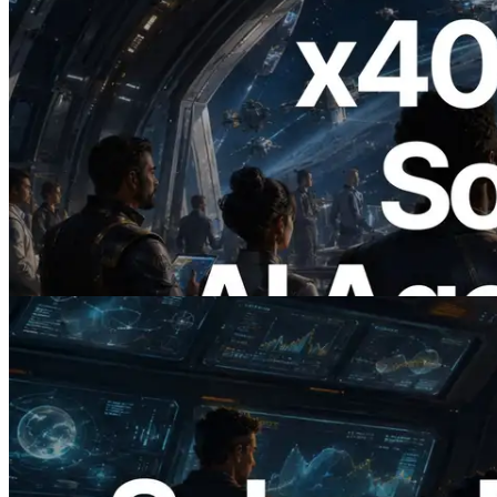
2026.07.04
ERPC Meluncurkan Solana RPC
Berbasis x402 — Era AI Agent
Membayar API yang Dibutuhkan Secara
On Demand
Baca artikel ini