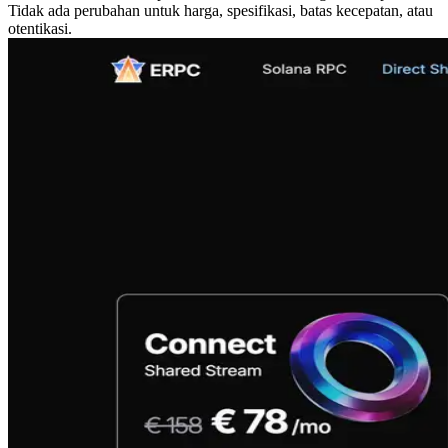
Tidak ada perubahan untuk harga, spesifikasi, batas kecepatan, atau
otentikasi.