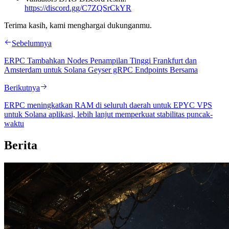
https://discord.gg/C7ZQSrCkYR
Terima kasih, kami menghargai dukunganmu.
Sebelumnya
ERPC Tambahkan Nodes Penampilan Tinggi Frankfurt dan
Amsterdam untuk Solana Geyser gRPC Endpoints Bersama
Berikutnya
ERPC meningkatkan RAM di seluruh daerah untuk EPYC VPS
untuk Solana aplikasi, lebih lanjut memperkuat stabilitas puncak-
waktu
Berita