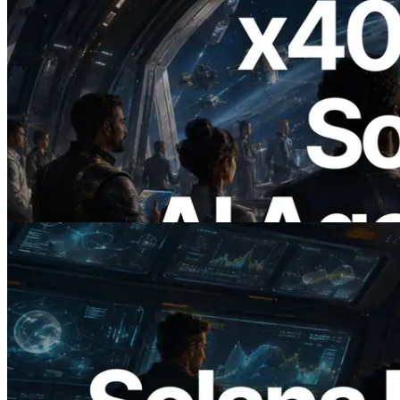
2026.07.04
ERPC Meluncurkan Solana RPC
Berbasis x402 — Era AI Agent
Membayar API yang Dibutuhkan Secara
On Demand
Baca artikel ini