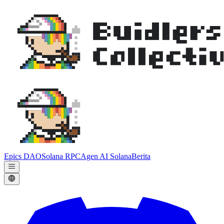
Epics DAO
Solana RPC
Agen AI Solana
Berita