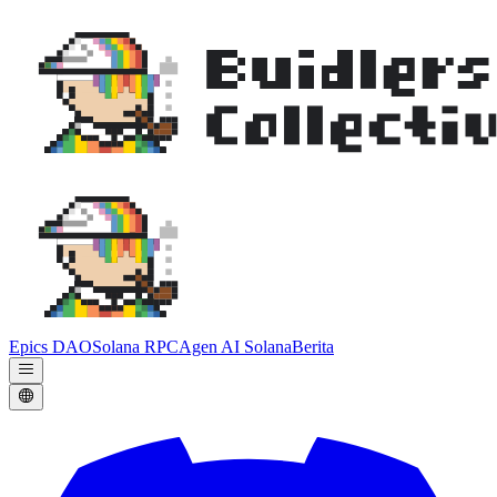
Epics DAO
Solana RPC
Agen AI Solana
Berita