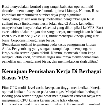
Rust menyediakan kontrol yang sangat baik atas operasi multi-
threaded, membuatnya ideal untuk optimasi kinerja. Namun, Rust
kompilasi membutuhkan sumber daya yang signifikan.
Yang paling efisien arus kerja melibatkan pengembangan Rust
aplikasi pada lingkungan mesin lokal atau CI Anda, kemudian
menyebarkan hanya berkas eksekusi yang dikompilasi ke VPS. Rust
executables adalah ringan dan sangat cepat, memungkinkan bahkan
kecil VPS instance (1-2 vCPU) untuk mencapai kinerja yang luar
biasa, berpotensi mengurangi biaya.
(Pendekatan optimal tergantung pada kasus penggunaan khusus
Anda. Pengembang yang sangat terampil dapat mempengaruhi
large- skala server logam efektif. Namun, memecah aliran kerja
menjadi lebih kecil, optimisasi tugas umumnya menyederhanakan
pemeliharaan, mengurangi biaya, dan meningkatkan skalabilitas.)
Kemajuan Pemisahan Kerja Di Berbagai
Kasus VPS
Fitur CPU multi- level cache kecepatan tinggi, memberikan kinerja
optimal ketika difokuskan pada satu tugas. Menjalankan berbagai
loading pada server tunggal besar meningkatkan efisiensi biaya tapi
mengurangi CPU kinerja karena cache tidak efisien.
Untuk aplikasi real time atau pertunjukan-kritis mengalir, membagi