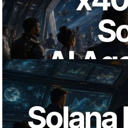
2026.07.04
ERPC Meluncurkan Solana RPC
Berbasis x402 — Era AI Agent
Membayar API yang Dibutuhkan Secara
On Demand
Baca artikel ini
2026.05.24