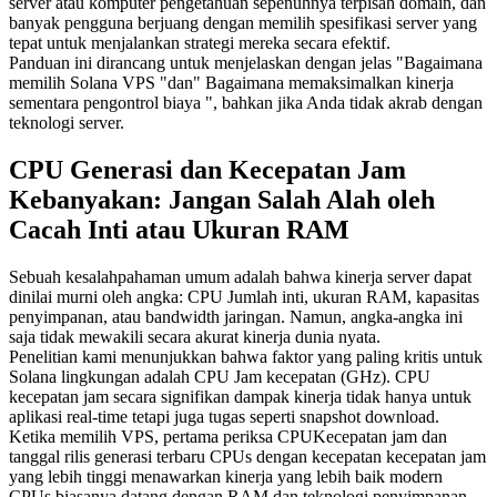
server atau komputer pengetahuan sepenuhnya terpisah domain, dan
banyak pengguna berjuang dengan memilih spesifikasi server yang
tepat untuk menjalankan strategi mereka secara efektif.
Panduan ini dirancang untuk menjelaskan dengan jelas "Bagaimana
memilih Solana VPS "dan" Bagaimana memaksimalkan kinerja
sementara pengontrol biaya ", bahkan jika Anda tidak akrab dengan
teknologi server.
CPU Generasi dan Kecepatan Jam
Kebanyakan: Jangan Salah Alah oleh
Cacah Inti atau Ukuran RAM
Sebuah kesalahpahaman umum adalah bahwa kinerja server dapat
dinilai murni oleh angka: CPU Jumlah inti, ukuran RAM, kapasitas
penyimpanan, atau bandwidth jaringan. Namun, angka-angka ini
saja tidak mewakili secara akurat kinerja dunia nyata.
Penelitian kami menunjukkan bahwa faktor yang paling kritis untuk
Solana lingkungan adalah CPU Jam kecepatan (GHz). CPU
kecepatan jam secara signifikan dampak kinerja tidak hanya untuk
aplikasi real-time tetapi juga tugas seperti snapshot download.
Ketika memilih VPS, pertama periksa CPUKecepatan jam dan
tanggal rilis generasi terbaru CPUs dengan kecepatan kecepatan jam
yang lebih tinggi menawarkan kinerja yang lebih baik modern
CPUs biasanya datang dengan RAM dan teknologi penyimpanan