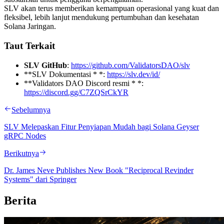
SLV akan terus memberikan kemampuan operasional yang kuat dan
fleksibel, lebih lanjut mendukung pertumbuhan dan kesehatan
Solana Jaringan.
Taut Terkait
SLV GitHub
:
https://github.com/ValidatorsDAO/slv
**SLV Dokumentasi * *:
https://slv.dev/id/
**Validators DAO Discord resmi * *:
https://discord.gg/C7ZQSrCkYR
Sebelumnya
SLV Melepaskan Fitur Penyiapan Mudah bagi Solana Geyser
gRPC Nodes
Berikutnya
Dr. James Neve Publishes New Book "Reciprocal Revinder
Systems" dari Springer
Berita