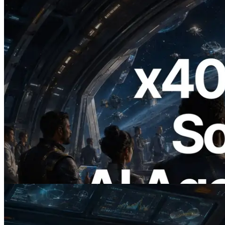
2026.07.04
ERPC Meluncurkan Solana RPC
Berbasis x402 — Era AI Agent
Membayar API yang Dibutuhkan Secara
On Demand
Baca artikel ini