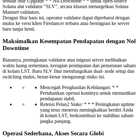
sebuah fitur Upgrade * * No-Downtime * * untuk open-source
Solana alat validator "SLV", secara khusus menargetkan Solana
Mainnet validators.
Dengan fitur baru ini, operator validator dapat diperbarui dengan
mulus ke versi klien Firedancer terbaru atau bermigrasi ke server
baru tanpa henti.
Maksimalkan Kesempatan Pendapatan dengan Nol
Downtime
Biasanya, peningkatan validator atau migrasi server melibatkan
waktu luang sementara, kerugian pendapatan dan penurunan saham
di kolam LST. Baru SLV fitur memfungsikan dual- node setup dan
switching mulus, benar-benar mengurangi risiko ini.
Mencegah Penghasilan Kehilangan: * *
Pertahankan operasi kontinyu untuk memastikan
pendapatan stabil.
Retensi Pelan2 Stake: * * * Peningkatan uptime
yang terus menerus meningkatkan berdiri Anda
di kolam LST, berkontribusi ke stabilitas saham
jangka panjang.
Operasi Sederhana, Akses Secara Globi