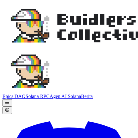
Epics DAO
Solana RPC
Agen AI Solana
Berita