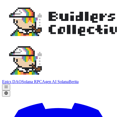
Epics DAO
Solana RPC
Agen AI Solana
Berita