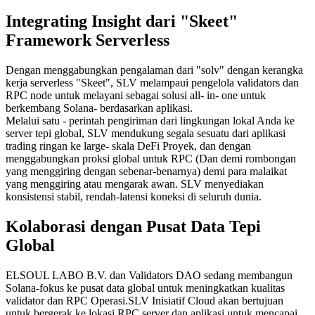
Integrating Insight dari "Skeet"
Framework Serverless
Dengan menggabungkan pengalaman dari "solv" dengan kerangka
kerja serverless "Skeet", SLV melampaui pengelola validators dan
RPC node untuk melayani sebagai solusi all- in- one untuk
berkembang Solana- berdasarkan aplikasi.
Melalui satu - perintah pengiriman dari lingkungan lokal Anda ke
server tepi global, SLV mendukung segala sesuatu dari aplikasi
trading ringan ke large- skala DeFi Proyek, dan dengan
menggabungkan proksi global untuk RPC (Dan demi rombongan
yang menggiring dengan sebenar-benarnya) demi para malaikat
yang menggiring atau mengarak awan. SLV menyediakan
konsistensi stabil, rendah-latensi koneksi di seluruh dunia.
Kolaborasi dengan Pusat Data Tepi
Global
ELSOUL LABO B.V. dan Validators DAO sedang membangun
Solana-fokus ke pusat data global untuk meningkatkan kualitas
validator dan RPC Operasi.SLV Inisiatif Cloud akan bertujuan
untuk bergerak ke lokasi RPC server dan aplikasi untuk mencapai