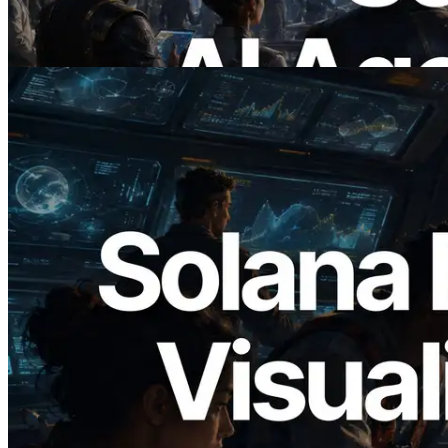
On Demand
Baca artikel ini
2026.05.24
Validators Solutions Meluncurkan Solana
Block Analyzer — Memvisualisasikan
Waktu Produksi Blok per Slot dan
Validator yang Ditugaskan