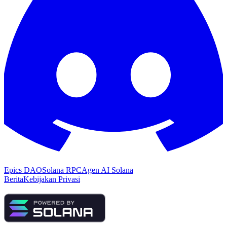
Epics DAO
Solana RPC
Agen AI Solana
Berita
Kebijakan Privasi