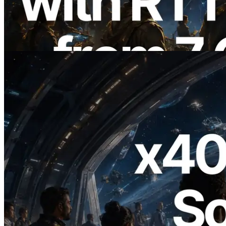
Region Global — Validators Information
API Juga Diluncurkan
Baca artikel ini
2026.07.04
ERPC Meluncurkan Solana RPC
Berbasis x402 — Era AI Agent
Membayar API yang Dibutuhkan Secara