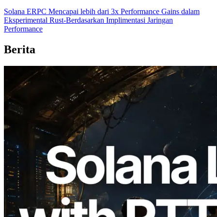
Solana ERPC Mencapai lebih dari 3x Performance Gains dalam
Eksperimental Rust-Berdasarkan Implimentasi Jaringan
Performance
Berita
2026.08.05
ERPC Memperluas Solana Leader Slot
API dengan Pengukuran Ping dari 7