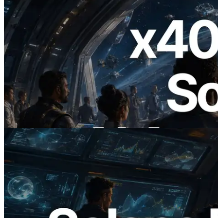
2026.07.04
ERPC lance un RPC Solana compatible
x402 — L'ère où les agents IA paient à la
demande les API dont ils ont besoin
Lire cet article