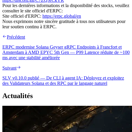
https://discord.gg/C7ZQSrCkYR
Pour les dernières informations et la disponibilité des stocks, veuillez
consulter le site officiel d'ERPC:
Site officiel d'ERPC:
https://erpc.global/en
Nous exprimons notre sincère gratitude à tous nos utilisateurs pour
leur soutien continu à ERPC.
Précédent
ERPC modernise Solana Geyser gRPC Endpoints à Francfort et
Amsterdam à AMD EPYC 5th Gen — P99 Latence réduite de ~100
ms avec une stabilité améliorée
Suivant
SLV v0.10.0 publié — De CLI à agent IA: Déployez et exploitez
des Validateurs Solana et des RPC par le langage naturel
Actualités