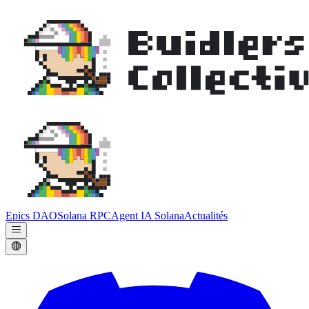
Epics DAO
Solana RPC
Agent IA Solana
Actualités