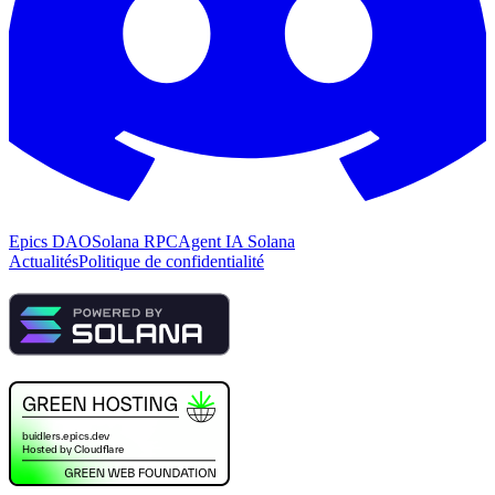
Epics DAO
Solana RPC
Agent IA Solana
Actualités
Politique de confidentialité