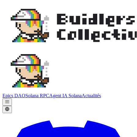
Epics DAO
Solana RPC
Agent IA Solana
Actualités