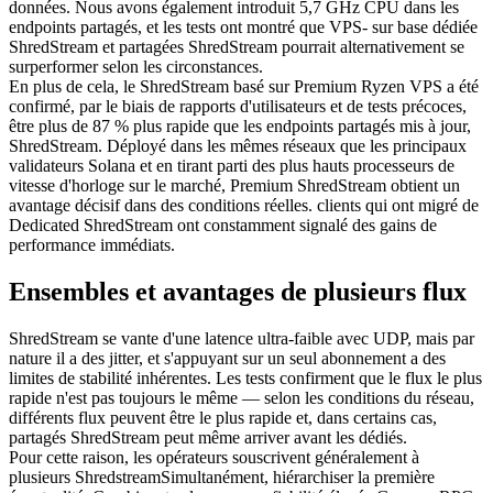
données. Nous avons également introduit 5,7 GHz CPU dans les
endpoints partagés, et les tests ont montré que VPS- sur base dédiée
ShredStream et partagées ShredStream pourrait alternativement se
surperformer selon les circonstances.
En plus de cela, le ShredStream basé sur Premium Ryzen VPS a été
confirmé, par le biais de rapports d'utilisateurs et de tests précoces,
être plus de 87 % plus rapide que les endpoints partagés mis à jour,
ShredStream. Déployé dans les mêmes réseaux que les principaux
validateurs Solana et en tirant parti des plus hauts processeurs de
vitesse d'horloge sur le marché, Premium ShredStream obtient un
avantage décisif dans des conditions réelles. clients qui ont migré de
Dedicated ShredStream ont constamment signalé des gains de
performance immédiats.
Ensembles et avantages de plusieurs flux
ShredStream se vante d'une latence ultra-faible avec UDP, mais par
nature il a des jitter, et s'appuyant sur un seul abonnement a des
limites de stabilité inhérentes. Les tests confirment que le flux le plus
rapide n'est pas toujours le même — selon les conditions du réseau,
différents flux peuvent être le plus rapide et, dans certains cas,
partagés ShredStream peut même arriver avant les dédiés.
Pour cette raison, les opérateurs souscrivent généralement à
plusieurs ShredstreamSimultanément, hiérarchiser la première