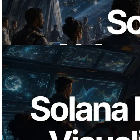
ERPC lance un RPC Solana compatible
x402 — L'ère où les agents IA paient à la
demande les API dont ils ont besoin
Lire cet article
2026.05.24
Validators Solutions lance le Solana Block
Analyzer — Visualisation du temps de