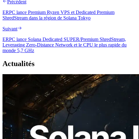
Précédent
ERPC lance Premium Ryzen VPS et Dedicated Premium
ShredStream dans la région de Solana Tokyo
Suivant
ERPC lance Solana Dedicated SUPER/Premium ShredStream,
Leveraging Zero-Distance Network et le CPU le plus rapide du
monde 5,7 GHz
Actualités