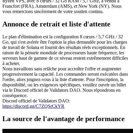
Ryzen VPS, avec 8 cœurs / 32 Go RAM / 5,7 GHz, a vendu à
Francfort (FRA), Amsterdam (AMS), et New York (NY). Nous
vous remercions sincèrement de votre soutien continu.
Annonce de retrait et liste d'attente
Le plan d'élimination est la configuration 8 cœurs / 5,7 GHz / 32
Go, qui s'est avérée être l'option la plus demandée pour les charges
de travail de Solana et fournit des résultats réels exceptionnels. En
raison de la pénurie mondiale de processeurs haute fréquence, les
serveurs haut de gamme de ce niveau restent extrêmement difficiles
à acheter.
Nous travaillons sans relâche pour accroître l'offre et augmenter
progressivement la capacité. Les commandes seront exécutées dans
l'ordre, alors joignez-vous à la liste d'attente. Pour l'inscription, la
disponibilité, ou les exigences spécifiques, veuillez ouvrir un billet
via le Discord officiel de Validators DAO. Nous répondrons en
conséquence.
Discord officiel de Validators DAO:
https://discord.gg/C7ZQSrCkYR
La source de l'avantage de performance