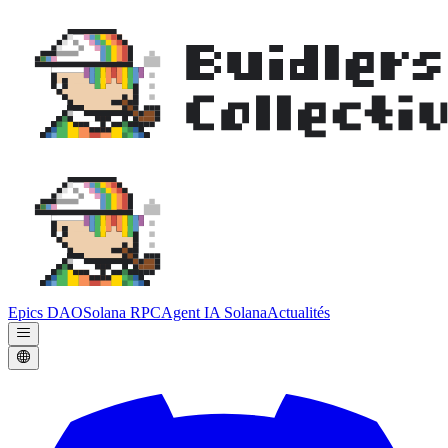
Epics DAO
Solana RPC
Agent IA Solana
Actualités