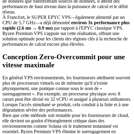
de données que ShredStream sources de données, il atteint des
performances de haut niveau dans la puissance de calcul et le débit
réseau.
À Francfort, le SUPER EPYC VPS—également alimenté par un
CPU de 5,7 GHz—a déjà démontré
environ 3x performance plus
rapide (2.6 ms → 0.9 ms)
par rapport à l'EPYC classique VPS.
Ryzen Premium VPS s'appuie sur cette réalisation, offrant une
solution optimale pour les clients des régions clés à la recherche de
performances de calcul encore plus élevées.
Conception Zero-Overcommit pour une
vitesse maximale
En général VPS environnements, les fournisseurs attribuent souvent
plus de processeurs virtuels ou de mémoire qu'il n'existe
physiquement, une pratique connue sous le nom de «
surengagement ». Par exemple, un processeur physique avec 8
cœurs peut être divisé en 32 vCPU et assigné à plusieurs utilisateurs.
Lorsque l'accès simultané se produit, cela conduit à la fuite et à une
dégradation sévère des performances.
Bien que cette méthode soit rentable pour les fournisseurs de cloud,
elle devient un goulot d'étranglement critique dans des
environnements comme Solana où le traitement instantané est
essentiel. Ryzen Premium VPS élimine le surengagement en