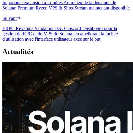
Importante expansion à Londres Au milieu de la demande de
Solana: Premium Ryzen VPS & ShredStream maintenant disponible
Suivant
ERPC Revamps Validators DAO Discord Dashboard pour la
gestion du RPC et du VPS de Solana, en améliorant la facilité
d'utilisation avec l'interface utilisateur axée sur le but
Actualités
2026.08.05