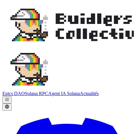
Epics DAO
Solana RPC
Agent IA Solana
Actualités