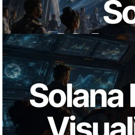
ERPC lance un RPC Solana compatible
x402 — L'ère où les agents IA paient à la
demande les API dont ils ont besoin
Lire cet article
2026.05.24
Validators Solutions lance le Solana Block
Analyzer — Visualisation du temps de
production de bloc par slot et des