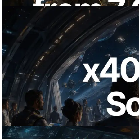
Lire cet article
2026.07.04
ERPC lance un RPC Solana compatible
x402 — L'ère où les agents IA paient à la
demande les API dont ils ont besoin
Lire cet article