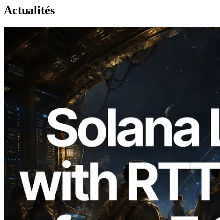
Actualités
2026.08.05
ERPC étend l’API Solana Leader Slot
avec la mesure du ping depuis 7 régions
du monde — l’API Validators
Information est également lancée