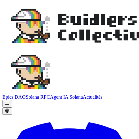
Epics DAO
Solana RPC
Agent IA Solana
Actualités