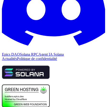
Epics DAO
Solana RPC
Agent IA Solana
Actualités
Politique de confidentialité