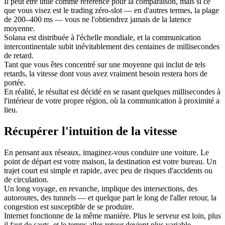
Il peut être utile comme référence pour la comparaison, mais si ce
que vous visez est le trading zéro-slot — en d'autres termes, la plage
de 200–400 ms — vous ne l'obtiendrez jamais de la latence
moyenne.
Solana est distribuée à l'échelle mondiale, et la communication
intercontinentale subit inévitablement des centaines de millisecondes
de retard.
Tant que vous êtes concentré sur une moyenne qui inclut de tels
retards, la vitesse dont vous avez vraiment besoin restera hors de
portée.
En réalité, le résultat est décidé en se rasant quelques millisecondes à
l'intérieur de votre propre région, où la communication à proximité a
lieu.
Récupérer l'intuition de la vitesse
En pensant aux réseaux, imaginez-vous conduire une voiture. Le
point de départ est votre maison, la destination est votre bureau. Un
trajet court est simple et rapide, avec peu de risques d'accidents ou
de circulation.
Un long voyage, en revanche, implique des intersections, des
autoroutes, des tunnels — et quelque part le long de l'aller retour, la
congestion est susceptible de se produire.
Internet fonctionne de la même manière. Plus le serveur est loin, plus
il faut de sauts, et le temps aller-retour devient plus variable.