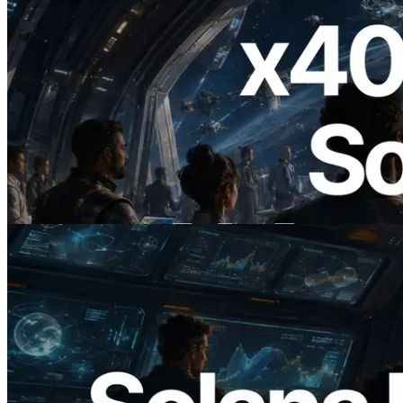
2026.07.04
ERPC lance un RPC Solana compatible
x402 — L'ère où les agents IA paient à la
demande les API dont ils ont besoin
Lire cet article