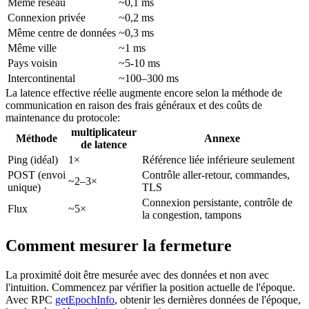
Même réseau
~0,1 ms
Connexion privée
~0,2 ms
Même centre de données
~0,3 ms
Même ville
~1 ms
Pays voisin
~5-10 ms
Intercontinental
~100–300 ms
La latence effective réelle augmente encore selon la méthode de
communication en raison des frais généraux et des coûts de
maintenance du protocole:
multiplicateur
Méthode
Annexe
de latence
Ping (idéal)
1×
Référence liée inférieure seulement
POST (envoi
Contrôle aller-retour, commandes,
~2–3×
unique)
TLS
Connexion persistante, contrôle de
Flux
~5×
la congestion, tampons
Comment mesurer la fermeture
La proximité doit être mesurée avec des données et non avec
l'intuition. Commencez par vérifier la position actuelle de l'époque.
Avec RPC
getEpochInfo
, obtenir les dernières données de l'époque,