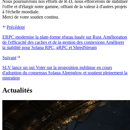
Nous poursuivrons nos efforts de R-D, nous efforcerons de stabiliser
l'offre et d'élargir notre gamme, offrant de la valeur à d'autres projets
à l'échelle mondiale.
Merci de votre soutien continu.
Précédent
ERPC modernise la plate-forme réseau basée sur Rust. Amélioration
de l'efficacité des caches et de la gestion des connexions Améliorer
la stabilité pour Solana RPC, gRPC et ShredStream
Suivant
SLV lance un oui Voter sur la proposition publique en cours
d'adoption du consensus Solana Alpenglow et soutient pleinement la
migration
Actualités