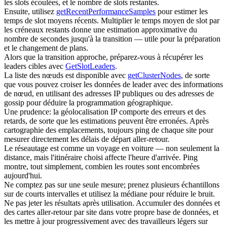
les slots écoulées, et le nombre de slots restantes.
Ensuite, utilisez
getRecentPerformanceSamples
pour estimer les
temps de slot moyens récents. Multiplier le temps moyen de slot par
les créneaux restants donne une estimation approximative du
nombre de secondes jusqu'à la transition — utile pour la préparation
et le changement de plans.
Alors que la transition approche, préparez-vous à récupérer les
leaders cibles avec
GetSlotLeaders
.
La liste des nœuds est disponible avec
getClusterNodes
, de sorte
que vous pouvez croiser les données de leader avec des informations
de nœud, en utilisant des adresses IP publiques ou des adresses de
gossip pour déduire la programmation géographique.
Une prudence: la géolocalisation IP comporte des erreurs et des
retards, de sorte que les estimations peuvent être erronées. Après
cartographie des emplacements, toujours ping de chaque site pour
mesurer directement les délais de départ aller-retour.
Le réseautage est comme un voyage en voiture — non seulement la
distance, mais l'itinéraire choisi affecte l'heure d'arrivée. Ping
montre, tout simplement, combien les routes sont encombrées
aujourd'hui.
Ne comptez pas sur une seule mesure; prenez plusieurs échantillons
sur de courts intervalles et utilisez la médiane pour réduire le bruit.
Ne pas jeter les résultats après utilisation. Accumuler des données et
des cartes aller-retour par site dans votre propre base de données, et
les mettre à jour progressivement avec des travailleurs légers sur