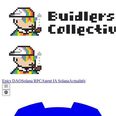
Epics DAO
Solana RPC
Agent IA Solana
Actualités