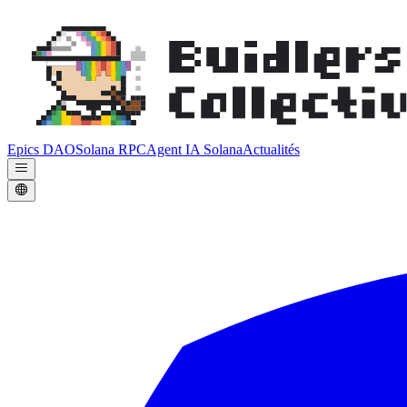
Epics DAO
Solana RPC
Agent IA Solana
Actualités