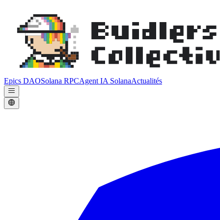
Epics DAO
Solana RPC
Agent IA Solana
Actualités