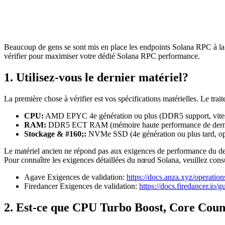
Beaucoup de gens se sont mis en place les endpoints Solana RPC à la re
vérifier pour maximiser votre dédié Solana RPC performance.
1. Utilisez-vous le dernier matériel?
La première chose à vérifier est vos spécifications matérielles. Le tra
CPU:
AMD EPYC 4e génération ou plus (DDR5 support, vitesse
RAM:
DDR5 ECT RAM (mémoire haute performance de dernière gé
Stockage & #160;:
NVMe SSD (4e génération ou plus tard, optim
Le matériel ancien ne répond pas aux exigences de performance du d
Pour connaître les exigences détaillées du nœud Solana, veuillez cons
Agave Exigences de validation:
https://docs.anza.xyz/operatio
Firedancer Exigences de validation:
https://docs.firedancer.io/g
2. Est-ce que CPU Turbo Boost, Core Count,