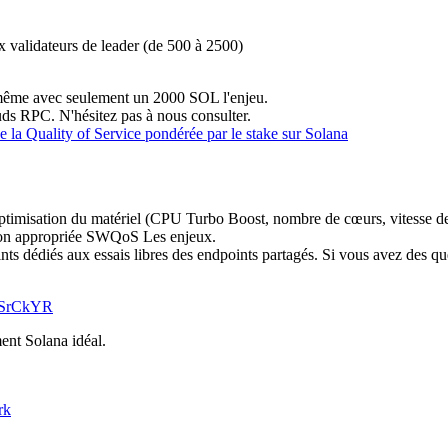
x validateurs de leader (de 500 à 2500)
s même avec seulement un 2000 SOL l'enjeu.
ds RPC. N'hésitez pas à nous consulter.
 la Quality of Service pondérée par le stake sur Solana
timisation du matériel (CPU Turbo Boost, nombre de cœurs, vitesse de l'
ation appropriée SWQoS Les enjeux.
s dédiés aux essais libres des endpoints partagés. Si vous avez des qu
ZQSrCkYR
ent Solana idéal.
rk