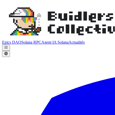
Epics DAO
Solana RPC
Agent IA Solana
Actualités