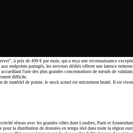
r", à prix de 499 € par mois, qui a reçu une reconnaissance exception
x endpoints partagés, les serveurs dédiés offrent une latence nettement
ccueillant l'une des plus grandes concentrations de nœuds de validation
ement difficile.
t de matériel de pointe, le stock actuel est strictement limité. Il est vi
nectivité réseau avec les grandes villes dont Londres, Paris et Amsterd
ale pour la distribution de données en temps réel dans toute la région eu