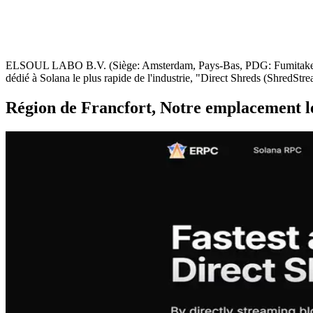
ELSOUL LABO B.V. (Siège: Amsterdam, Pays-Bas, PDG: Fumitake Kawas
dédié à Solana le plus rapide de l'industrie, "Direct Shreds (ShredStr
Région de Francfort, Notre emplacement le