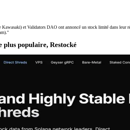
aki) et Validators DAO ont annoncé un stock limité dans leur région
eam)."
 plus populaire, Restocké