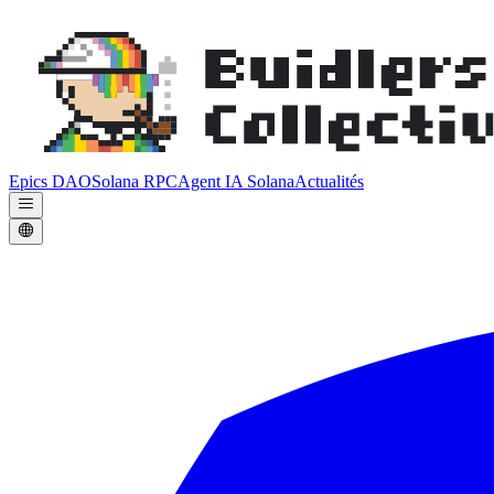
Epics DAO
Solana RPC
Agent IA Solana
Actualités