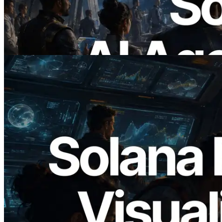
x402 — La era en la que los agentes de IA
pagan bajo demanda por las API que
necesitan
Leer este artículo
2026.05.24
Validators Solutions lanza el Solana Block
Analyzer — Visualización del tiempo de
producción de bloque por slot y del