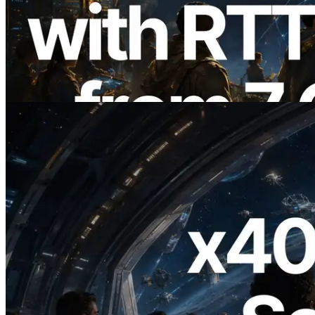
ERPC amplía la Leader Slot API de
Solana con medición de ping desde 7
regiones globales — También se lanza la
Validators Information API
Leer este artículo
2026.07.04
ERPC lanza Solana RPC compatible con