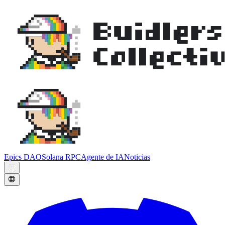
Epics DAO
Solana RPC
Agente de IA
Noticias