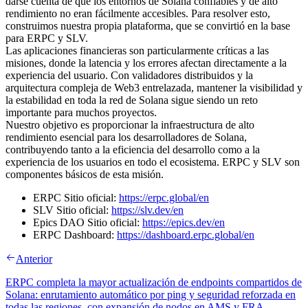
darse cuenta de que los entornos de Solana confiables y de alto
rendimiento no eran fácilmente accesibles. Para resolver esto,
construimos nuestra propia plataforma, que se convirtió en la base
para ERPC y SLV.
Las aplicaciones financieras son particularmente críticas a las
misiones, donde la latencia y los errores afectan directamente a la
experiencia del usuario. Con validadores distribuidos y la
arquitectura compleja de Web3 entrelazada, mantener la visibilidad y
la estabilidad en toda la red de Solana sigue siendo un reto
importante para muchos proyectos.
Nuestro objetivo es proporcionar la infraestructura de alto
rendimiento esencial para los desarrolladores de Solana,
contribuyendo tanto a la eficiencia del desarrollo como a la
experiencia de los usuarios en todo el ecosistema. ERPC y SLV son
componentes básicos de esta misión.
ERPC Sitio oficial:
https://erpc.global/en
SLV Sitio oficial:
https://slv.dev/en
Epics DAO Sitio oficial:
https://epics.dev/en
ERPC Dashboard:
https://dashboard.erpc.global/en
Anterior
ERPC completa la mayor actualización de endpoints compartidos de
Solana: enrutamiento automático por ping y seguridad reforzada en
todas las regiones, con expansión de nodos en AMS y FRA