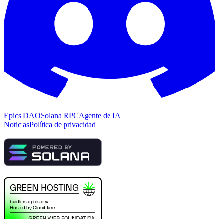
Epics DAO
Solana RPC
Agente de IA
Noticias
Política de privacidad