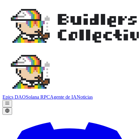
Epics DAO
Solana RPC
Agente de IA
Noticias