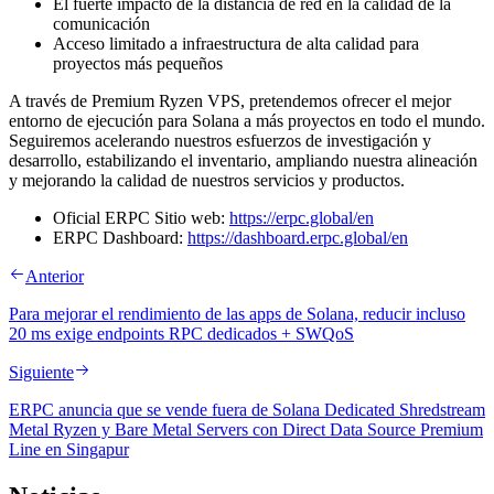
El fuerte impacto de la distancia de red en la calidad de la
comunicación
Acceso limitado a infraestructura de alta calidad para
proyectos más pequeños
A través de Premium Ryzen VPS, pretendemos ofrecer el mejor
entorno de ejecución para Solana a más proyectos en todo el mundo.
Seguiremos acelerando nuestros esfuerzos de investigación y
desarrollo, estabilizando el inventario, ampliando nuestra alineación
y mejorando la calidad de nuestros servicios y productos.
Oficial ERPC Sitio web:
https://erpc.global/en
ERPC Dashboard:
https://dashboard.erpc.global/en
Anterior
Para mejorar el rendimiento de las apps de Solana, reducir incluso
20 ms exige endpoints RPC dedicados + SWQoS
Siguiente
ERPC anuncia que se vende fuera de Solana Dedicated Shredstream
Metal Ryzen y Bare Metal Servers con Direct Data Source Premium
Line en Singapur