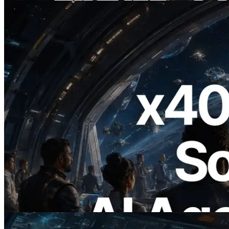
2026.07.04
ERPC lanza Solana RPC compatible con
x402 — La era en la que los agentes de IA
pagan bajo demanda por las API que
necesitan
Leer este artículo