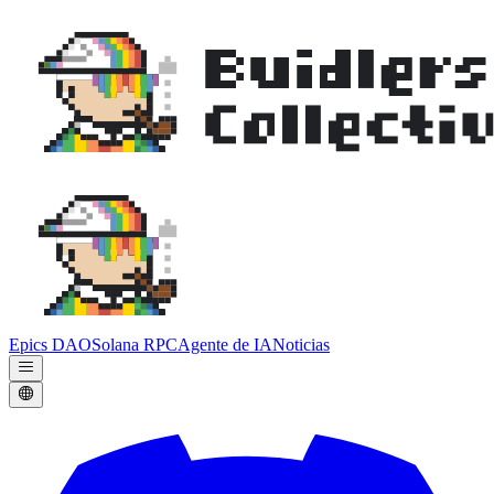
Epics DAO
Solana RPC
Agente de IA
Noticias