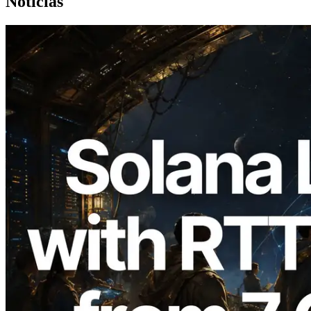
Noticias
2026.08.05
ERPC amplía la Leader Slot API de
Solana con medición de ping desde 7
regiones globales — También se lanza la
Validators Information API
Leer este artículo