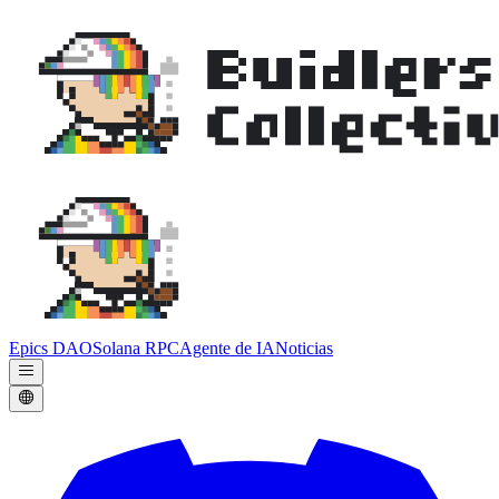
Epics DAO
Solana RPC
Agente de IA
Noticias