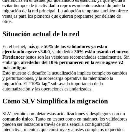
diferencias en el testnet por adelantado es esencial, ya que ayuda a
evitar tiempos de inactividad o reprocesamiento costoso durante la
migración de la red principal. La adopción temprana también ofrece
ventajas para los pioneros que quieren prepararse por delante de
otros.
Situación actual de la red
En el testnet, más que
50% de los validadores ya están
ejecutando agave v3.0.0
, y alrededor
30% están usando el nuevo
Firedancer
(estos son las versiones recomendadas actualmente). Sin
embargo,
alrededor del 10% permanecen en la serie agave v2
más antigua
.
Esto muestra el desafío: la actualización implica complejos cambios
y perturbaciones, y la sobrecarga operativa ha ralentizado la
migración. El
“10% lag”
subraya la importancia de la
automatización y las operaciones estandarizadas.
Cómo SLV Simplifica la migración
SLV permite completar estas actualizaciones y despliegues con un
comando único
. Tanto en testnet como en mainnet, los validadores
pueden ser lanzados a través de una sencilla configuración
interactiva, mientras que construye y ajustes complejos requeridos