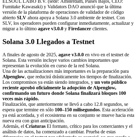
ELSOUL LABO B.V. (sede: Ámsterdam, Países Bajos, CEO:
Fumitake Kawasaki) y Validators DAO anunció que la última
versión de la plataforma de operaciones de validador de código
abierto
SLV
ahora apoya a Solana 3.0 ambiente de testnet. Con
SLV, los operadores pueden configurar inmediatamente, actualizar y
migrar a lo último
agave v3.0.0
y
Firedancer
clientes.
Solana 3.0 Llegados a Testnet
A finales de agosto de 2025,
agave v3.0.0
en vivo en el testnet de
Solana. Esta versión incluye varios cambios importantes que
representan la evolución en curso de la red Solana.
Una de las actualizaciones más importantes es la preparación para
Alpenglow
, que reducirá drásticamente los tiempos de finalización.
Los compromisos ya están siendo integrados, y
un voto público
reciente aprobó oficialmente la adopción de Alpenglow,
confirmando un futuro donde Solana finalizará bloques 100
veces más rápido.
Finalización, que anteriormente se llevó a cabo 12.8 segundos, se
espera que termine en sólo
100–150 milisegundos
. Esta aceleración
ya está acordada, y el ecosistema en su conjunto se mueve hacia esta
nueva era con gran anticipación.
Además, el
Criaturas
El formato, crítico para los comerciantes y el
análisis de datos, ha comenzado a cambiar. Prueba de estas