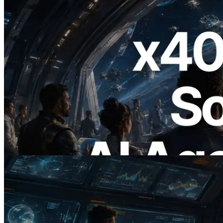
2026.07.04
ERPC lanza Solana RPC compatible con
x402 — La era en la que los agentes de IA
pagan bajo demanda por las API que
necesitan
Leer este artículo