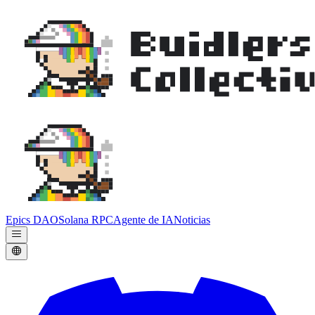
Epics DAO
Solana RPC
Agente de IA
Noticias