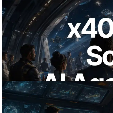
2026.07.04
ERPC lanza Solana RPC compatible con
x402 — La era en la que los agentes de IA
pagan bajo demanda por las API que
necesitan
Leer este artículo