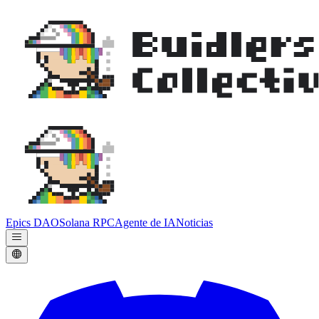
Epics DAO
Solana RPC
Agente de IA
Noticias