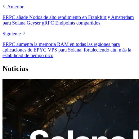
Anterior
ERPC añade Nodos de alto rendimiento en Frankfurt y Amsterdam
para Solana Geyser gRPC Endpoints compartidos
Siguiente
ERPC aumenta la memoria RAM en todas las regiones para
aplicaciones de EPYC VPS para Solana, fortaleciendo aún más la
estabilidad de tiempo pico
Noticias