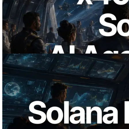
2026.07.04
ERPC lanza Solana RPC compatible con
x402 — La era en la que los agentes de IA
pagan bajo demanda por las API que
necesitan
Leer este artículo
2026.05.24