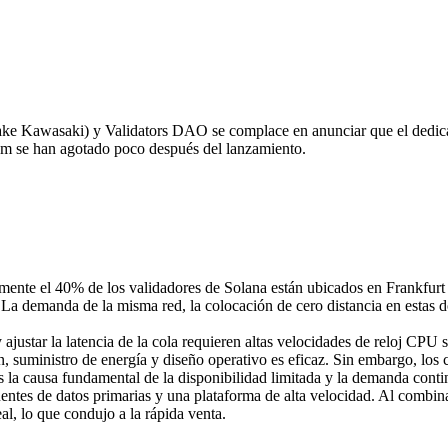
Kawasaki) y Validators DAO se complace en anunciar que el dedica
m se han agotado poco después del lanzamiento.
ente el 40% de los validadores de Solana están ubicados en Frankfurt 
as. La demanda de la misma red, la colocación de cero distancia en esta
y ajustar la latencia de la cola requieren altas velocidades de reloj C
n, suministro de energía y diseño operativo es eficaz. Sin embargo, los
es la causa fundamental de la disponibilidad limitada y la demanda conti
tes de datos primarias y una plataforma de alta velocidad. Al combinar 
eal, lo que condujo a la rápida venta.