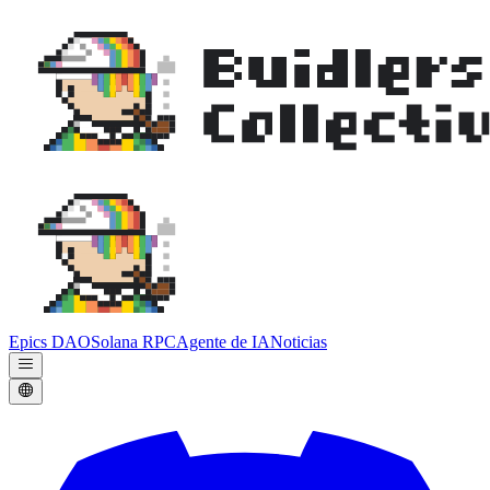
Epics DAO
Solana RPC
Agente de IA
Noticias