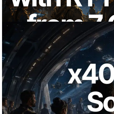
regiones globales — También se lanza la
Validators Information API
Leer este artículo
2026.07.04
ERPC lanza Solana RPC compatible con
x402 — La era en la que los agentes de IA
pagan bajo demanda por las API que
necesitan