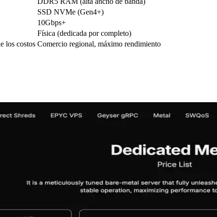
DDR5 RAM (alta ancho de banda)
SSD NVMe (Gen4+)
10Gbps+
Física (dedicada por completo)
e los costos
Comercio regional, máximo rendimiento