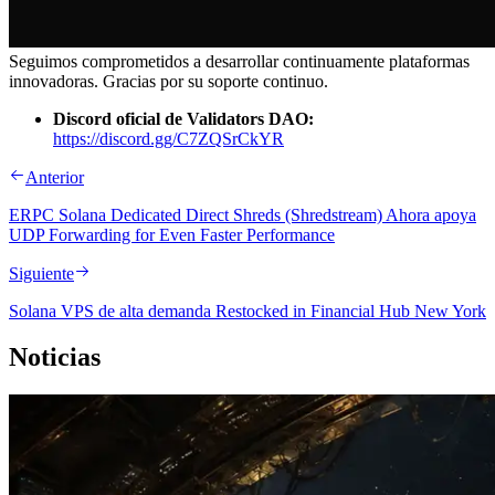
Seguimos comprometidos a desarrollar continuamente plataformas
innovadoras. Gracias por su soporte continuo.
Discord oficial de Validators DAO:
https://discord.gg/C7ZQSrCkYR
Anterior
ERPC Solana Dedicated Direct Shreds (Shredstream) Ahora apoya
UDP Forwarding for Even Faster Performance
Siguiente
Solana VPS de alta demanda Restocked in Financial Hub New York
Noticias