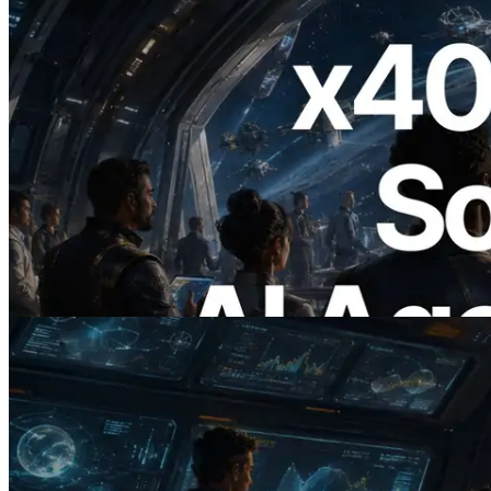
2026.07.04
ERPC lanza Solana RPC compatible con
x402 — La era en la que los agentes de IA
pagan bajo demanda por las API que
necesitan
Leer este artículo