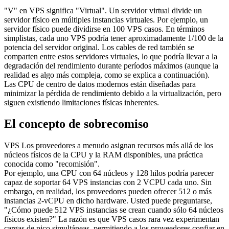
"V" en VPS significa "Virtual". Un servidor virtual divide un
servidor físico en múltiples instancias virtuales. Por ejemplo, un
servidor físico puede dividirse en 100 VPS casos. En términos
simplistas, cada uno VPS podría tener aproximadamente 1/100 de la
potencia del servidor original. Los cables de red también se
comparten entre estos servidores virtuales, lo que podría llevar a la
degradación del rendimiento durante períodos máximos (aunque la
realidad es algo más compleja, como se explica a continuación).
Las CPU de centro de datos modernos están diseñadas para
minimizar la pérdida de rendimiento debido a la virtualización, pero
siguen existiendo limitaciones físicas inherentes.
El concepto de sobrecomiso
VPS Los proveedores a menudo asignan recursos más allá de los
núcleos físicos de la CPU y la RAM disponibles, una práctica
conocida como "recomisión".
Por ejemplo, una CPU con 64 núcleos y 128 hilos podría parecer
capaz de soportar 64 VPS instancias con 2 VCPU cada uno. Sin
embargo, en realidad, los proveedores pueden ofrecer 512 o más
instancias 2-vCPU en dicho hardware. Usted puede preguntarse,
"¿Cómo puede 512 VPS instancias se crean cuando sólo 64 núcleos
físicos existen?" La razón es que VPS casos rara vez experimentan
cargas de pico simultáneas, permitiendo a los proveedores confiar en