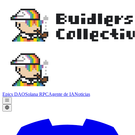
Epics DAO
Solana RPC
Agente de IA
Noticias