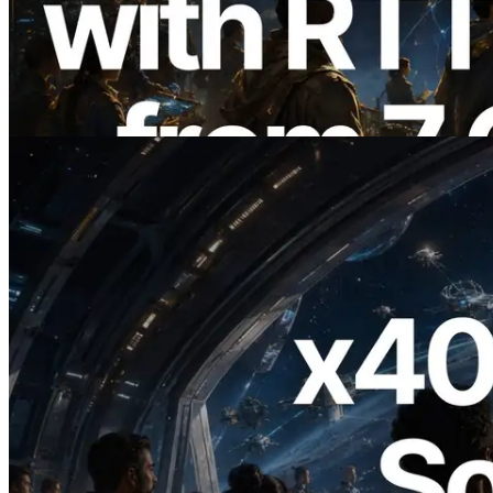
Solana con medición de ping desde 7
regiones globales — También se lanza la
Validators Information API
Leer este artículo
2026.07.04
ERPC lanza Solana RPC compatible con
x402 — La era en la que los agentes de IA