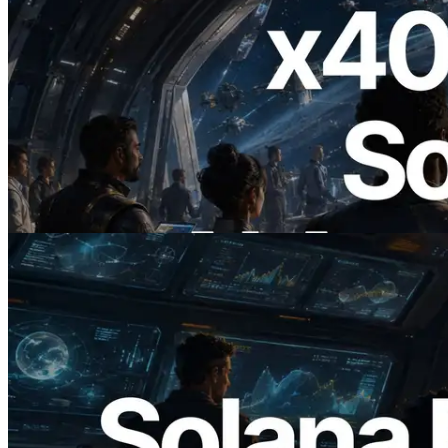
2026.07.04
ERPC startet x402-fähige Solana RPC —
Der Beginn einer Ära, in der KI-Agenten
APIs bei Bedarf bezahlen
Lesen Sie diesen Artikel