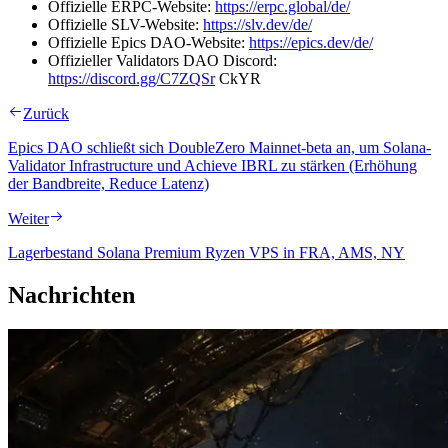
Offizielle ERPC-Website:
https://erpc.global/de/
Offizielle SLV-Website:
https://slv.dev/de/
Offizielle Epics DAO-Website:
https://epics.dev/de/
Offizieller Validators DAO Discord:
https://discord.gg/C7ZQSr
CkYR
Zurück
Epics DAO schließt sich DoubleZero Mainnet-beta an, um Solana-
Validator Infrastructure und Achieve IBRL zu stärken (Erhöhung
der Bandbreite, Reduce Latenz)
Weiter
Lagerbestand Solana Premium Ryzen VPS in FRA, AMS, NY
Nachrichten