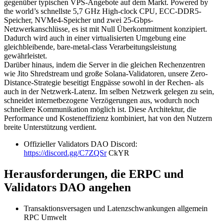
gegenüber typischen VPS-Angebote auf dem Markt. Powered by
the world’s schnellste 5,7 GHz High-clock CPU, ECC-DDR5-
Speicher, NVMe4-Speicher und zwei 25-Gbps-
Netzwerkanschlüsse, es ist mit Null Überkommitment konzipiert.
Dadurch wird auch in einer virtualisierten Umgebung eine
gleichbleibende, bare-metal-class Verarbeitungsleistung
gewährleistet.
Darüber hinaus, indem die Server in die gleichen Rechenzentren
wie Jito Shredstream und große Solana-Validatoren, unsere Zero-
Distance-Strategie beseitigt Engpässe sowohl in der Rechen- als
auch in der Netzwerk-Latenz. Im selben Netzwerk gelegen zu sein,
schneidet internetbezogene Verzögerungen aus, wodurch noch
schnellere Kommunikation möglich ist. Diese Architektur, die
Performance und Kosteneffizienz kombiniert, hat von den Nutzern
breite Unterstützung verdient.
Offizieller Validators DAO Discord:
https://discord.gg/C7ZQSr
CkYR
Herausforderungen, die ERPC und
Validators DAO angehen
Transaktionsversagen und Latenzschwankungen allgemein
RPC Umwelt