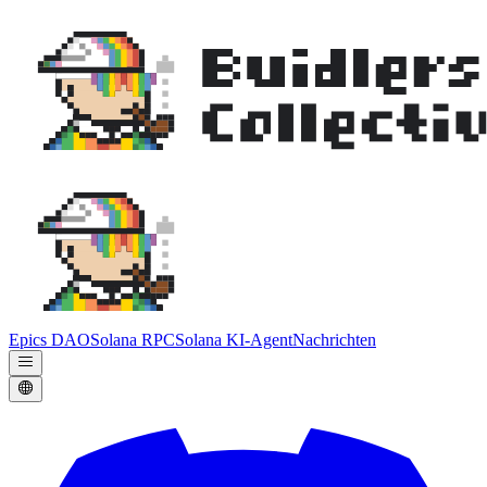
Epics DAO
Solana RPC
Solana KI-Agent
Nachrichten