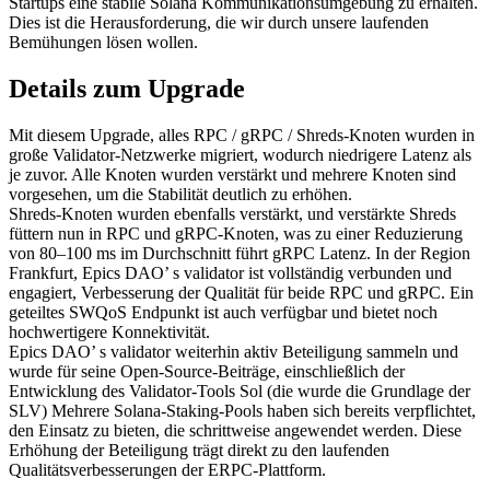
Startups eine stabile Solana Kommunikationsumgebung zu erhalten.
Dies ist die Herausforderung, die wir durch unsere laufenden
Bemühungen lösen wollen.
Details zum Upgrade
Mit diesem Upgrade, alles RPC / gRPC / Shreds-Knoten wurden in
große Validator-Netzwerke migriert, wodurch niedrigere Latenz als
je zuvor. Alle Knoten wurden verstärkt und mehrere Knoten sind
vorgesehen, um die Stabilität deutlich zu erhöhen.
Shreds-Knoten wurden ebenfalls verstärkt, und verstärkte Shreds
füttern nun in RPC und gRPC-Knoten, was zu einer Reduzierung
von 80–100 ms im Durchschnitt führt gRPC Latenz. In der Region
Frankfurt, Epics DAO’ s validator ist vollständig verbunden und
engagiert, Verbesserung der Qualität für beide RPC und gRPC. Ein
geteiltes SWQoS Endpunkt ist auch verfügbar und bietet noch
hochwertigere Konnektivität.
Epics DAO’ s validator weiterhin aktiv Beteiligung sammeln und
wurde für seine Open-Source-Beiträge, einschließlich der
Entwicklung des Validator-Tools Sol (die wurde die Grundlage der
SLV) Mehrere Solana-Staking-Pools haben sich bereits verpflichtet,
den Einsatz zu bieten, die schrittweise angewendet werden. Diese
Erhöhung der Beteiligung trägt direkt zu den laufenden
Qualitätsverbesserungen der ERPC-Plattform.