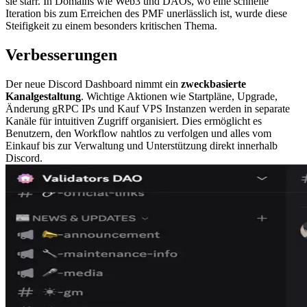
sie starr. In Domains wie Web3 und DAOs, wo eine schnelle
Iteration bis zum Erreichen des PMF unerlässlich ist, wurde diese
Steifigkeit zu einem besonders kritischen Thema.
Verbesserungen
Der neue Discord Dashboard nimmt ein
zweckbasierte
Kanalgestaltung
. Wichtige Aktionen wie Startpläne, Upgrade,
Änderung gRPC IPs und Kauf VPS Instanzen werden in separate
Kanäle für intuitiven Zugriff organisiert. Dies ermöglicht es
Benutzern, den Workflow nahtlos zu verfolgen und alles vom
Einkauf bis zur Verwaltung und Unterstützung direkt innerhalb
Discord.