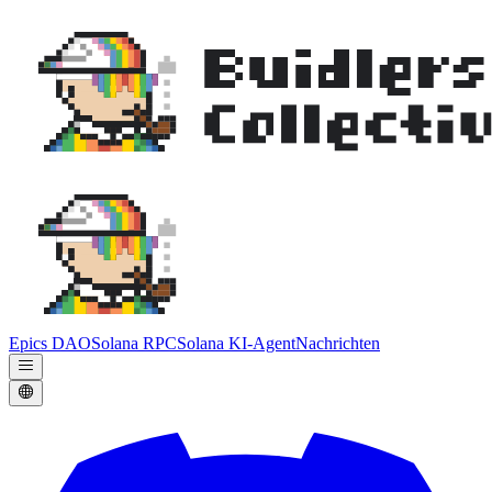
Epics DAO
Solana RPC
Solana KI-Agent
Nachrichten