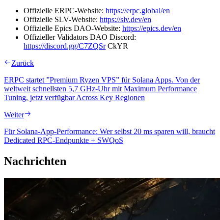
Offizielle ERPC-Website:
https://erpc.global/en
Offizielle SLV-Website:
https://slv.dev/en
Offizielle Epics DAO-Website:
https://epics.dev/en
Offizieller Validators DAO Discord:
https://discord.gg/C7ZQSr
CkYR
Zurück
ERPC startet ”Premium Ryzen VPS” für Solana Apps. Von der
weltweit schnellsten 5,7 GHz-Uhr mit Maximum Performance
Tuning, jetzt verfügbar Across Key Regionen
Weiter
Für Solana-App-Performance: Wer selbst 20 ms sparen will, braucht
Dedicated RPC-Endpunkte + SWQoS
Nachrichten