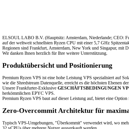
ELSOUL LABO B.V. (Hauptsitz: Amsterdam, Niederlande; CEO: Fum
auf der weltweit schnellsten Ryzen CPU mit einer 5,7 GHz Spitzentak
Regionen sind Frankfurt, Amsterdam, New York und Singapur, mit Diens
Wir danken Ihnen herzlich für Ihre weitere Unterstützung.
Produktübersicht und Positionierung
Premium Ryzen VPS ist eine hohe Leistung VPS spezialisiert auf Sol
wie die Shredstream Datenquelle, erreicht es die höchsten Ebenen de
Unsere Frankfurter-Exklusive
GESCHÄFTSBEDINGUNGEN VP
herkömmlichen EPYC VPS.
Premium Ryzen VPS baut auf dieser Leistung auf, bietet eine Option 
Zero-Overcommit Architektur für maxima
Typisch VPS-Umgebungen, "Überkommit" verwendet wird, wo mehr vir
32 vCPUs über mehrere Nutzer ausverkauft werden.