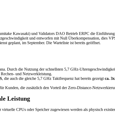
itake Kawasaki) und Validators DAO Betrieb ERPC die Einführung e
tgeschwindigkeit und entworfen mit Null Überkompensation, dies VPS li
t geplant, im September. Die Warteliste ist bereits geöffnet.
ana. Durch die Nutzung der schnellsten 5,7 GHz-Uhrengeschwindigkeit 
r Rechen- und Netzwerkleistung.
S
, die auch die gleiche 5,7 GHz Taktfrequenz hat bereits gezeigt
ca. 3
für Kunden, die zusätzlich den Vorteil der Zero-Distance-Netzwerkieru
le Leistung
tuelle CPUs oder Speicher zugewiesen werden als physisch existiere