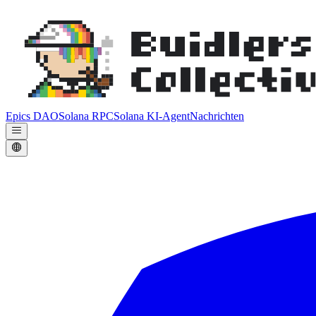
Epics DAO
Solana RPC
Solana KI-Agent
Nachrichten