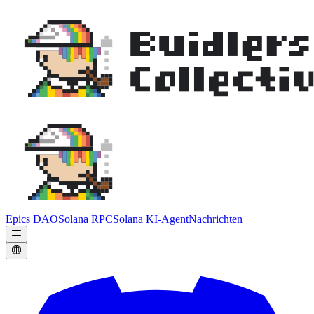
Epics DAO
Solana RPC
Solana KI-Agent
Nachrichten