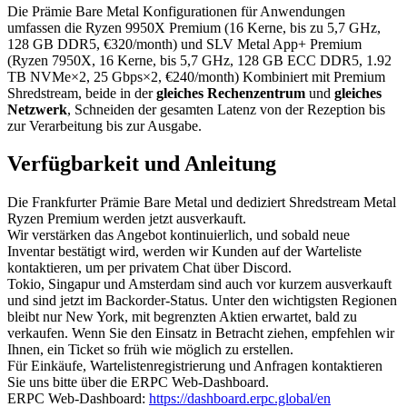
Die Prämie Bare Metal Konfigurationen für Anwendungen
umfassen die Ryzen 9950X Premium (16 Kerne, bis zu 5,7 GHz,
128 GB DDR5, €320/month) und SLV Metal App+ Premium
(Ryzen 7950X, 16 Kerne, bis 5,7 GHz, 128 GB ECC DDR5, 1.92
TB NVMe×2, 25 Gbps×2, €240/month) Kombiniert mit Premium
Shredstream, beide in der
gleiches Rechenzentrum
und
gleiches
Netzwerk
, Schneiden der gesamten Latenz von der Rezeption bis
zur Verarbeitung bis zur Ausgabe.
Verfügbarkeit und Anleitung
Die Frankfurter Prämie Bare Metal und dediziert Shredstream Metal
Ryzen Premium werden jetzt ausverkauft.
Wir verstärken das Angebot kontinuierlich, und sobald neue
Inventar bestätigt wird, werden wir Kunden auf der Warteliste
kontaktieren, um per privatem Chat über Discord.
Tokio, Singapur und Amsterdam sind auch vor kurzem ausverkauft
und sind jetzt im Backorder-Status. Unter den wichtigsten Regionen
bleibt nur New York, mit begrenzten Aktien erwartet, bald zu
verkaufen. Wenn Sie den Einsatz in Betracht ziehen, empfehlen wir
Ihnen, ein Ticket so früh wie möglich zu erstellen.
Für Einkäufe, Wartelistenregistrierung und Anfragen kontaktieren
Sie uns bitte über die ERPC Web-Dashboard.
ERPC Web-Dashboard:
https://dashboard.erpc.global/en