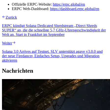
Offizielle ERPC-Website:
https://erpc.global/en
ERPC Web-Dashboard:
https://dashboard.erpc.global/en
Zurück
ERPC kündigt Solana Dedicated Shredstream „Direct Shreds
SUPER“ an, die die schnellste 5,7 GHz-Uhrengeschwindigkeit der
Welt an. Start in Frankfurt im September
Weiter
Solana 3.0 Arrives auf Testnet. SLV unterstützt agave v3.0.0 und
der neue Firedancer, Einfaches Setup, Upgrades und Migration
aktivieren
Nachrichten