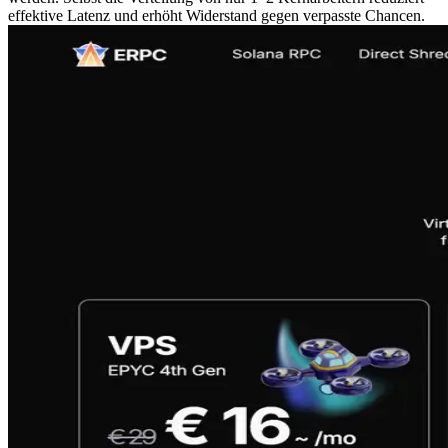
effektive Latenz und erhöht Widerstand gegen verpasste Chancen.