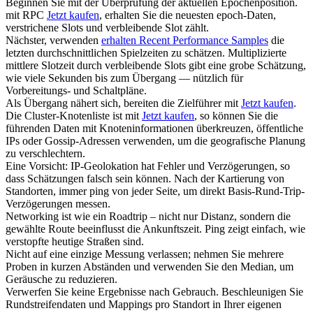
Beginnen Sie mit der Überprüfung der aktuellen Epochenposition.
mit RPC
Jetzt kaufen
, erhalten Sie die neuesten epoch-Daten,
verstrichene Slots und verbleibende Slot zählt.
Nächster, verwenden
erhalten Recent Performance Samples
die
letzten durchschnittlichen Spielzeiten zu schätzen. Multiplizierte
mittlere Slotzeit durch verbleibende Slots gibt eine grobe Schätzung,
wie viele Sekunden bis zum Übergang — nützlich für
Vorbereitungs- und Schaltpläne.
Als Übergang nähert sich, bereiten die Zielführer mit
Jetzt kaufen
.
Die Cluster-Knotenliste ist mit
Jetzt kaufen
, so können Sie die
führenden Daten mit Knoteninformationen überkreuzen, öffentliche
IPs oder Gossip-Adressen verwenden, um die geografische Planung
zu verschlechtern.
Eine Vorsicht: IP-Geolokation hat Fehler und Verzögerungen, so
dass Schätzungen falsch sein können. Nach der Kartierung von
Standorten, immer ping von jeder Seite, um direkt Basis-Rund-Trip-
Verzögerungen messen.
Networking ist wie ein Roadtrip – nicht nur Distanz, sondern die
gewählte Route beeinflusst die Ankunftszeit. Ping zeigt einfach, wie
verstopfte heutige Straßen sind.
Nicht auf eine einzige Messung verlassen; nehmen Sie mehrere
Proben in kurzen Abständen und verwenden Sie den Median, um
Geräusche zu reduzieren.
Verwerfen Sie keine Ergebnisse nach Gebrauch. Beschleunigen Sie
Rundstreifendaten und Mappings pro Standort in Ihrer eigenen