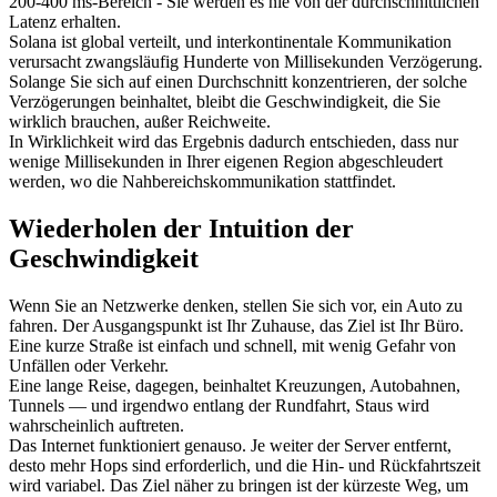
200-400 ms-Bereich - Sie werden es nie von der durchschnittlichen
Latenz erhalten.
Solana ist global verteilt, und interkontinentale Kommunikation
verursacht zwangsläufig Hunderte von Millisekunden Verzögerung.
Solange Sie sich auf einen Durchschnitt konzentrieren, der solche
Verzögerungen beinhaltet, bleibt die Geschwindigkeit, die Sie
wirklich brauchen, außer Reichweite.
In Wirklichkeit wird das Ergebnis dadurch entschieden, dass nur
wenige Millisekunden in Ihrer eigenen Region abgeschleudert
werden, wo die Nahbereichskommunikation stattfindet.
Wiederholen der Intuition der
Geschwindigkeit
Wenn Sie an Netzwerke denken, stellen Sie sich vor, ein Auto zu
fahren. Der Ausgangspunkt ist Ihr Zuhause, das Ziel ist Ihr Büro.
Eine kurze Straße ist einfach und schnell, mit wenig Gefahr von
Unfällen oder Verkehr.
Eine lange Reise, dagegen, beinhaltet Kreuzungen, Autobahnen,
Tunnels — und irgendwo entlang der Rundfahrt, Staus wird
wahrscheinlich auftreten.
Das Internet funktioniert genauso. Je weiter der Server entfernt,
desto mehr Hops sind erforderlich, und die Hin- und Rückfahrtszeit
wird variabel. Das Ziel näher zu bringen ist der kürzeste Weg, um