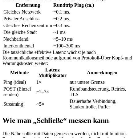
Entfernung
Rundtrip Ping (ca.)
Gleiches Netzwerk
~0,1 ms.
Privater Anschluss
~0.2 ms.
Gleiches Rechenzentrum
~0.3 ms.
Die gleiche Stadt
~1 ms.
Nachbarland
~5–10 ms
Interkontinental
~100–300 ms
Die tatsächliche effektive Latenz wächst je nach
Kommunikationsmethode aufgrund von Protokoll-Über Kopf- und
Wartungskosten weiter:
Latenz
Methode
Anmerkungen
Multiplikator
Ping (ideal)
1×
nur untere Grenze
POST (Einzel
Rundbandsteuerung, Retries,
~2–3×
senden)
TLS
Dauerhafte Verbindung,
Streaming
~5×
Staukontrolle, Puffer
Wie man „Schließe“ messen kann
Die Nähe sollte mit Daten gemessen werden, nicht mit Intuition.