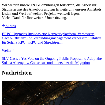
Wir werden unsere F&E-Bemühungen fortsetzen, die Arbeit zur
Stabilisierung des Angebots und zur Erweiterung unseres Angebots
leisten und Wert auf weitere Projekte weltweit legen.
Vielen Dank für Ihre weitere Unterstützung.
Zurück
ERPC Upgrades Rust-basierte Netzwerkplattform. Verbesserte
Cache-Effizienz und Verbindungsmanagement verbessern Stabilität
für Solana-RPC, gRPC und Shredstream
Weiter
SLV Casts a Yes Vote on the Ongoing Public Proposal to Adopt the
Solana Alpenglow Consensus und unterstützt die Migration
Nachrichten