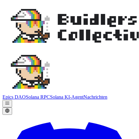
Epics DAO
Solana RPC
Solana KI-Agent
Nachrichten