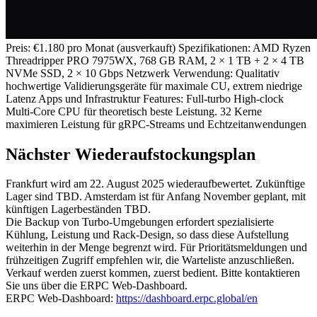
Preis: €1.180 pro Monat (ausverkauft) Spezifikationen: AMD Ryzen
Threadripper PRO 7975WX, 768 GB RAM, 2 × 1 TB + 2 × 4 TB
NVMe SSD, 2 × 10 Gbps Netzwerk Verwendung: Qualitativ
hochwertige Validierungsgeräte für maximale CU, extrem niedrige
Latenz Apps und Infrastruktur Features: Full‐turbo High-clock
Multi-Core CPU für theoretisch beste Leistung. 32 Kerne
maximieren Leistung für gRPC-Streams und Echtzeitanwendungen
Nächster Wiederaufstockungsplan
Frankfurt wird am 22. August 2025 wiederaufbewertet. Zukünftige
Lager sind TBD. Amsterdam ist für Anfang November geplant, mit
künftigen Lagerbeständen TBD.
Die Backup von Turbo-Umgebungen erfordert spezialisierte
Kühlung, Leistung und Rack-Design, so dass diese Aufstellung
weiterhin in der Menge begrenzt wird. Für Prioritätsmeldungen und
frühzeitigen Zugriff empfehlen wir, die Warteliste anzuschließen.
Verkauf werden zuerst kommen, zuerst bedient. Bitte kontaktieren
Sie uns über die ERPC Web-Dashboard.
ERPC Web-Dashboard:
https://dashboard.erpc.global/en