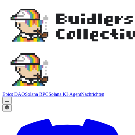
Epics DAO
Solana RPC
Solana KI-Agent
Nachrichten