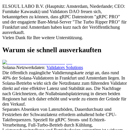
ELSOUL LABO B.V. (Hauptsitz: Amsterdam, Niederlande; CEO:
Fumitake Kawasaki) und Validators DAO freuen sich,
bekanntgeben zu können, dass gRPC Datenstrom "gRPC PRO"
und der engagierte Bare-Metal-Server "The Turbo Ripper PRO" für
Frankfurt und Amsterdam haben kurz nach der Veröffentlichung
ausverkauft.
Vielen Dank für Ihre weitere Unterstützung.
Warum sie schnell ausverkauften
Solana-Netzwerkdaten:
Validators Solutions
Die öffentlich zugängliche Validierungskarte zeigt an, dass rund
40% der Solana-Validatoren in Frankfurt und Amsterdam liegen. In
Solana-Betriebn wirkt sich die Netzdistanz zum führenden Validator
direkt auf eine effektive Latenz und Stabilität aus. Die Nachfrage
nach Gleichnetzen, die Nullabstandsplatzierung in diesen beiden
Regionen hat sich daher erhöht und wurde zu einem der Gründe für
den Verkauf.
Separates Absenken von Latenzböden, Dauerdurchsatz und
Festziehen der Schwanzlatenz erfordern anhaltend hohe CPU-
Taktfrequenzen. Speziell für gRPC Strom- und Echtzeit-
Verarbeitung, Full-Turbo-Betrieb durch Kühlung,