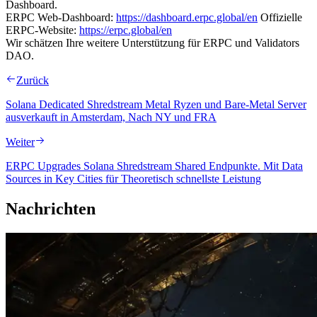
Dashboard.
ERPC Web-Dashboard:
https://dashboard.erpc.global/en
Offizielle
ERPC-Website:
https://erpc.global/en
Wir schätzen Ihre weitere Unterstützung für ERPC und Validators
DAO.
Zurück
Solana Dedicated Shredstream Metal Ryzen und Bare‐Metal Server
ausverkauft in Amsterdam, Nach NY und FRA
Weiter
ERPC Upgrades Solana Shredstream Shared Endpunkte. Mit Data
Sources in Key Cities für Theoretisch schnellste Leistung
Nachrichten