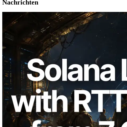
Nachrichten
2026.08.05
ERPC erweitert Solana Leader Slot API
um Ping-Messung aus 7 globalen
Regionen — Validators Information API
ebenfalls gestartet
Lesen Sie diesen Artikel