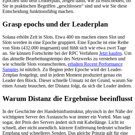
Epochen und dem Leaderplan, zeigen dann, wie zu entscheiden, ob
Sie in praktischen Begriffen „geschlossen“ sind und wie Sie diese
Entscheidung funktionsfähig machen.
Grasp epochs und der Leaderplan
Solana erhöht Zeit in Slots. Etwa 400 ms machen einen Slot und
Slots werden in eine Epoche gruppiert. Eine Epoche ist eine Reihe
von Slots (432.000 insgesamt) und fühlt sich wie etwa zwei Tage
an. Sie können Fortschritte bei der RPC Verfahren
Jetzt kaufen
. Um
das aktuelle Bearbeitungstempo des Netzwerks zu verstehen und
wie schnelle Slots voranschreiten,
erhalten Recent Performance
Samples
ist nützlich. Zu Beginn jeder Epoche wird der Leader-
Zeitplan festgelegt, und in jedem Moment produziert genau ein
Leader den Block. Dieser schnelle Umsatz ist der Grund, warum Sie
einen Ansatz brauchen, der Distanz folgt, da sich die Leader ändern.
Warum Distanz die Ergebnisse beeinflusst
In der Geschichte der Handelsinfrastruktur, physisch in der Nähe der
wichtigsten Server des Austauschs war immer ein Vorteil. Man sagt
sogar, der Preis des Servers ändert sich mit Kabellänge. Licht ist
schnell, aber nicht unendlich. kürzere Entfernung bedeutet schneller
Empfang und schnelleres Senden. Das gleiche Prinzip gilt für eine