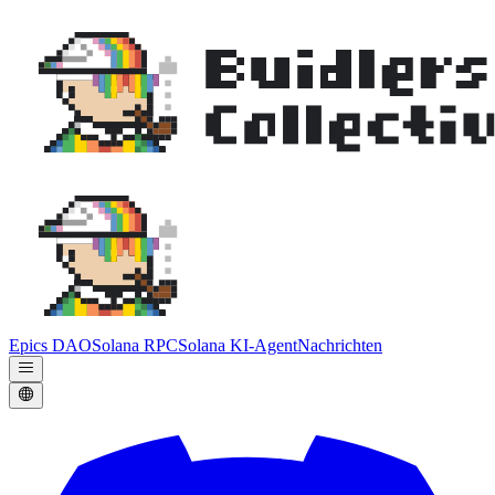
Epics DAO
Solana RPC
Solana KI-Agent
Nachrichten