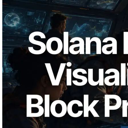
2026.05.24
Validators Solutions veröffentlicht Solana
Block Analyzer – Visualisierung der
Blockproduktionszeit pro Slot und der
zugewiesenen Validatoren
Lesen Sie diesen Artikel
Mehr laden