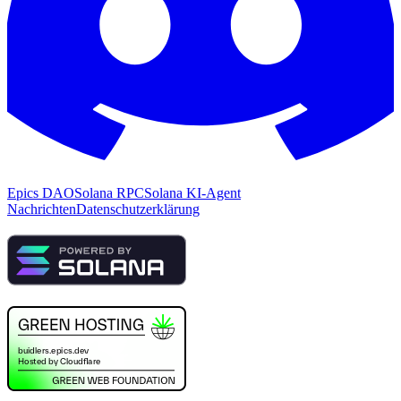
Epics DAO
Solana RPC
Solana KI-Agent
Nachrichten
Datenschutzerklärung