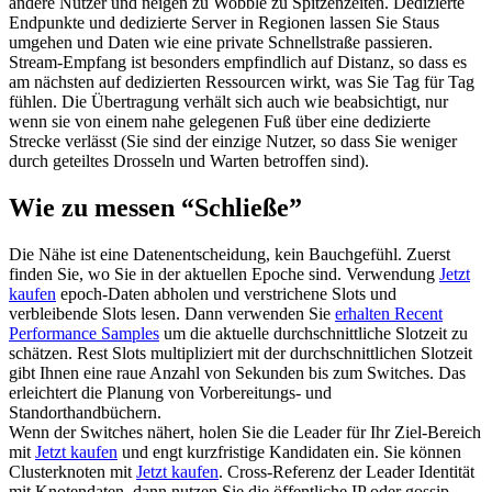
andere Nutzer und neigen zu Wobble zu Spitzenzeiten. Dedizierte
Endpunkte und dedizierte Server in Regionen lassen Sie Staus
umgehen und Daten wie eine private Schnellstraße passieren.
Stream-Empfang ist besonders empfindlich auf Distanz, so dass es
am nächsten auf dedizierten Ressourcen wirkt, was Sie Tag für Tag
fühlen. Die Übertragung verhält sich auch wie beabsichtigt, nur
wenn sie von einem nahe gelegenen Fuß über eine dedizierte
Strecke verlässt (Sie sind der einzige Nutzer, so dass Sie weniger
durch geteiltes Drosseln und Warten betroffen sind).
Wie zu messen “Schließe”
Die Nähe ist eine Datenentscheidung, kein Bauchgefühl. Zuerst
finden Sie, wo Sie in der aktuellen Epoche sind. Verwendung
Jetzt
kaufen
epoch-Daten abholen und verstrichene Slots und
verbleibende Slots lesen. Dann verwenden Sie
erhalten Recent
Performance Samples
um die aktuelle durchschnittliche Slotzeit zu
schätzen. Rest Slots multipliziert mit der durchschnittlichen Slotzeit
gibt Ihnen eine raue Anzahl von Sekunden bis zum Switches. Das
erleichtert die Planung von Vorbereitungs- und
Standorthandbüchern.
Wenn der Switches nähert, holen Sie die Leader für Ihr Ziel-Bereich
mit
Jetzt kaufen
und engt kurzfristige Kandidaten ein. Sie können
Clusterknoten mit
Jetzt kaufen
. Cross-Referenz der Leader Identität
mit Knotendaten, dann nutzen Sie die öffentliche IP oder gossip