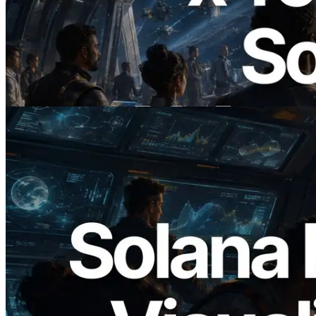
2026.07.04
ERPC startet x402-fähige Solana RPC —
Der Beginn einer Ära, in der KI-Agenten
APIs bei Bedarf bezahlen
Lesen Sie diesen Artikel
2026.05.24
Validators Solutions veröffentlicht Solana