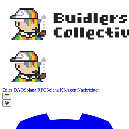
Epics DAO
Solana RPC
Solana KI-Agent
Nachrichten