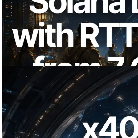
2026.08.05
ERPC erweitert Solana Leader Slot API
um Ping-Messung aus 7 globalen
Regionen — Validators Information API
ebenfalls gestartet
Lesen Sie diesen Artikel