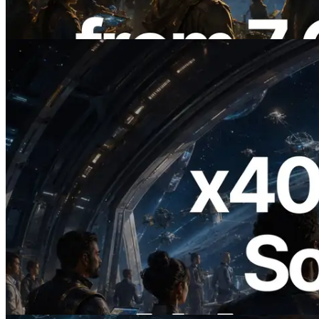
ebenfalls gestartet
Lesen Sie diesen Artikel
2026.07.04
ERPC startet x402-fähige Solana RPC —
Der Beginn einer Ära, in der KI-Agenten
APIs bei Bedarf bezahlen
Lesen Sie diesen Artikel