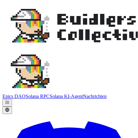
Epics DAO
Solana RPC
Solana KI-Agent
Nachrichten