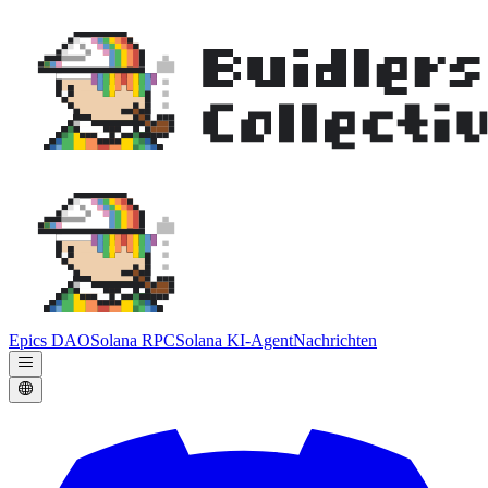
Epics DAO
Solana RPC
Solana KI-Agent
Nachrichten