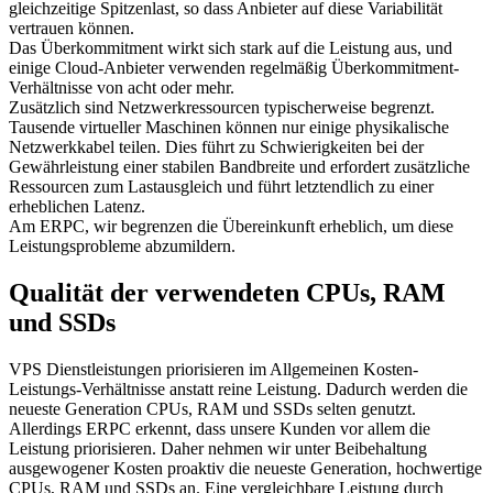
gleichzeitige Spitzenlast, so dass Anbieter auf diese Variabilität
vertrauen können.
Das Überkommitment wirkt sich stark auf die Leistung aus, und
einige Cloud-Anbieter verwenden regelmäßig Überkommitment-
Verhältnisse von acht oder mehr.
Zusätzlich sind Netzwerkressourcen typischerweise begrenzt.
Tausende virtueller Maschinen können nur einige physikalische
Netzwerkkabel teilen. Dies führt zu Schwierigkeiten bei der
Gewährleistung einer stabilen Bandbreite und erfordert zusätzliche
Ressourcen zum Lastausgleich und führt letztendlich zu einer
erheblichen Latenz.
Am ERPC, wir begrenzen die Übereinkunft erheblich, um diese
Leistungsprobleme abzumildern.
Qualität der verwendeten CPUs, RAM
und SSDs
VPS Dienstleistungen priorisieren im Allgemeinen Kosten-
Leistungs-Verhältnisse anstatt reine Leistung. Dadurch werden die
neueste Generation CPUs, RAM und SSDs selten genutzt.
Allerdings ERPC erkennt, dass unsere Kunden vor allem die
Leistung priorisieren. Daher nehmen wir unter Beibehaltung
ausgewogener Kosten proaktiv die neueste Generation, hochwertige
CPUs, RAM und SSDs an. Eine vergleichbare Leistung durch