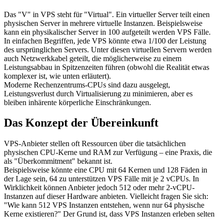
Das "V" in VPS steht für "Virtual". Ein virtueller Server teilt einen
physischen Server in mehrere virtuelle Instanzen. Beispielsweise
kann ein physikalischer Server in 100 aufgeteilt werden VPS Fälle.
In einfachen Begriffen, jede VPS könnte etwa 1/100 der Leistung
des ursprünglichen Servers. Unter diesen virtuellen Servern werden
auch Netzwerkkabel geteilt, die möglicherweise zu einem
Leistungsabbau in Spitzenzeiten führen (obwohl die Realität etwas
komplexer ist, wie unten erläutert).
Moderne Rechenzentrums-CPUs sind dazu ausgelegt,
Leistungsverlust durch Virtualisierung zu minimieren, aber es
bleiben inhärente körperliche Einschränkungen.
Das Konzept der Übereinkunft
VPS-Anbieter stellen oft Ressourcen über die tatsächlichen
physischen CPU-Kerne und RAM zur Verfügung – eine Praxis, die
als "Überkommitment" bekannt ist.
Beispielsweise könnte eine CPU mit 64 Kernen und 128 Fäden in
der Lage sein, 64 zu unterstützen VPS Fälle mit je 2 vCPUs. In
Wirklichkeit können Anbieter jedoch 512 oder mehr 2-vCPU-
Instanzen auf dieser Hardware anbieten. Vielleicht fragen Sie sich:
"Wie kann 512 VPS Instanzen entstehen, wenn nur 64 physische
Kerne existieren?" Der Grund ist, dass VPS Instanzen erleben selten