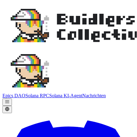
Epics DAO
Solana RPC
Solana KI-Agent
Nachrichten