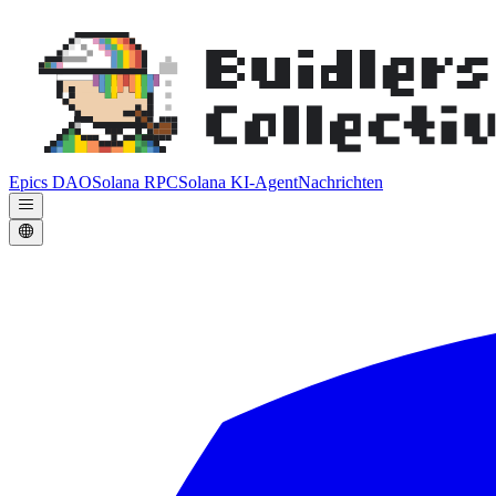
Epics DAO
Solana RPC
Solana KI-Agent
Nachrichten